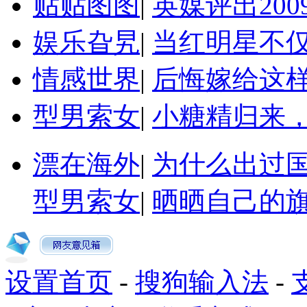
贴贴图图
|
英媒评出20
娱乐旮旯
|
当红明星不
情感世界
|
后悔嫁给这
型男索女
|
小糖精归来
漂在海外
|
为什么出过
型男索女
|
晒晒自己的
设置首页
-
搜狗输入法
-