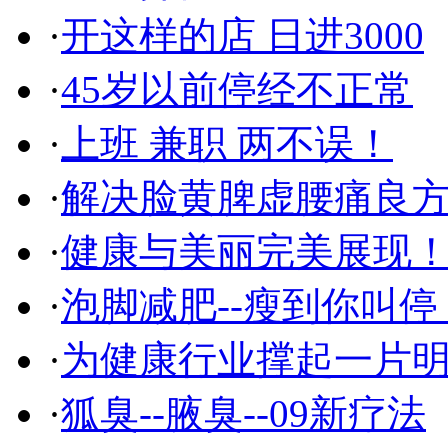
·
开这样的店 日进3000
·
45岁以前停经不正常
·
上班 兼职 两不误！
·
解决脸黄脾虚腰痛良
·
健康与美丽完美展现
·
泡脚减肥--瘦到你叫停
·
为健康行业撑起一片
·
狐臭--腋臭--09新疗法