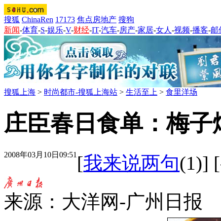
搜狐
ChinaRen
17173
焦点房地产
搜狗
新闻
-
体育
-
S
-
娱乐
-
V
-
财经
-
IT
-
汽车
-
房产
-
家居
-
女人
-
视频
-
播客
-
邮
搜狐上海
>
时尚都市-搜狐上海站
>
生活至上
>
食里洋场
庄臣春日食单：梅子
2008年03月10日09:51
[
我来说两句
(1)
]
来源：大洋网-广州日报