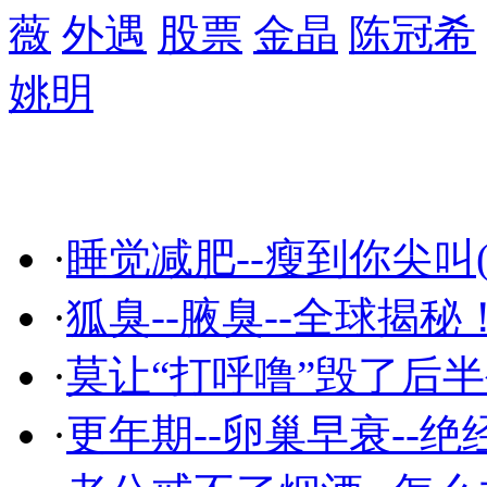
薇
外遇
股票
金晶
陈冠希
姚明
精彩推荐
·
睡觉减肥--瘦到你尖叫(
·
狐臭--腋臭--全球揭秘
·
莫让“打呼噜”毁了后
·
更年期--卵巢早衰--绝