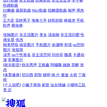
流行歌曲
英文歌曲
经典老歌
非主流音乐
李宇春
伤感歌曲
DJ舞曲
最新歌曲
Mp3歌曲
劲舞团歌曲
相声
周杰
伦
王力宏
花样男子
海角七号
好听的歌
林俊杰
手机
铃声
蔡依林
张翰图片
非主流图片
美女
汤加丽
非主流闪图
性
感女星
张杰
精美壁纸
搞笑图片
手机图片
俞灏明
舒淇
qq空间
图片
张筱雨
汤芳
qq个性签名
非主流空间
刘亦菲
魏晨
卡通动
漫
军事图片
[
娱乐影音
]
快乐男声
王栎鑫
阿穆隆
姚政
苏醒
张
杰
[
体育健身
]
切尔西
郑智
姚明
纳 什
麦迪
火箭
丁俊
晖
[
个人说吧
]
小瘋子來啦
郝世
仙女情緣
小猪特工队
贵 定