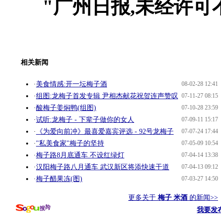
"广州日报,未经许可
相关新闻
·
美食情感:开一坛梅子酒
08-02-28 12:41
·
组图:龙梅子首发专辑 尹相杰献花祝贺连声赞叹
07-11-27 08:15
·
酸梅子姜焖鸭(组图)
07-10-28 23:59
·
试听:龙梅子 - 下辈子做你的女人
07-09-11 15:17
·
《为爱向前冲》最喜爱嘉宾评选 - 92号龙梅子
07-07-24 17:44
·
"私美食家"梅子的坚持
07-05-09 10:54
·
梅子路8月底通车 不设红绿灯
07-04-14 13:38
·
汉阳梅子路八月通车 武汉新区将添快速干道
07-04-13 09:12
·
梅子醋果冻(图)
07-03-27 14:50
更多关于
梅子 米酒
的新闻>>
我要发