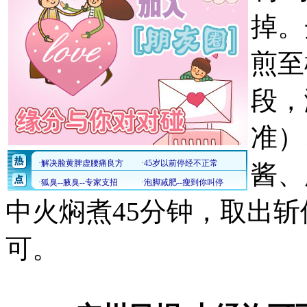
掉。
煎至
段，
准）
酱、
中火焖煮45分钟，取出
可。