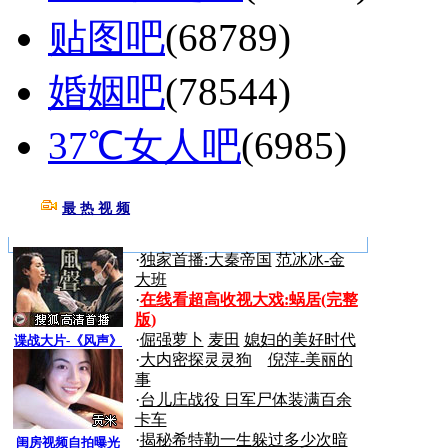
贴图吧
(68789)
婚姻吧
(78544)
37℃女人吧
(6985)
最 热 视 频
更多>>
·
独家首播:大秦帝国
范冰冰-金
大班
·
在线看超高收视大戏:
蜗居(完整
版)
·
倔强萝卜
麦田
媳妇的美好时代
谍战大片-《风声》
·
大内密探灵灵狗
倪萍-美丽的
事
·
台儿庄战役 日军尸体装满百余
卡车
·
揭秘希特勒一生躲过多少次暗
闺房视频自拍曝光