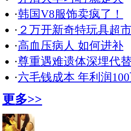
·
韩国V8服饰卖疯了！
·
２万开新奇特玩具超
·
高血压病人 如何进补
·
尊重遇难遗体深埋代
·
六毛钱成本 年利润10
更多>>