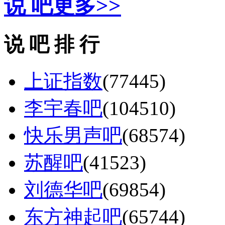
说 吧
更多>>
说 吧 排 行
上证指数
(77445)
李宇春吧
(104510)
快乐男声吧
(68574)
苏醒吧
(41523)
刘德华吧
(69854)
东方神起吧
(65744)