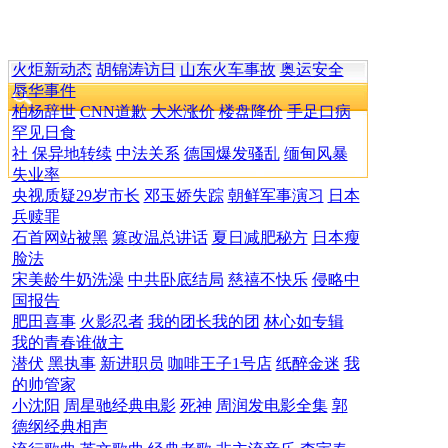
火炬新动态
胡锦涛访日
山东火车事故
奥运安全
辱华事件
柏杨辞世
CNN道歉
大米涨价
楼盘降价
手足口病
罕见日食
社 保异地转续
中法关系
德国爆发骚乱
缅甸风暴
失业率
央视质疑29岁市长
邓玉娇失踪
朝鲜军事演习
日本
兵赎罪
石首网站被黑
篡改温总讲话
夏日减肥秘方
日本瘦
脸法
宋美龄牛奶洗澡
中共卧底结局
慈禧不快乐
侵略中
国报告
肥田喜事
火影忍者
我的团长我的团
林心如专辑
我的青春谁做主
潜伏
黑执事
新进职员
咖啡王子1号店
纸醉金迷
我
的帅管家
小沈阳
周星驰经典电影
死神
周润发电影全集
郭
德纲经典相声