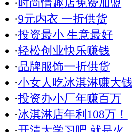
·
时尚情趣店免费加盟
·
9元内衣 一折供货
·
投资最小 生意最好
·
轻松创业快乐赚钱
·
品牌服饰一折供货
·
小女人吃冰淇淋赚大
·
投资办小厂年赚百万
·
冰淇淋店年利108万！
·
开清大学习吧 就是火