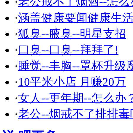
·
老公戒不了烟酒--怎么
·
涵盖健康要闻健康生
·
狐臭--腋臭--明星支招
·
口臭--口臭--拜拜了!
·
睡觉--丰胸--罩杯升级
·
10平米小店 月赚20万
·
女人--更年期--怎么办
·
老公--烟戒不了排排毒