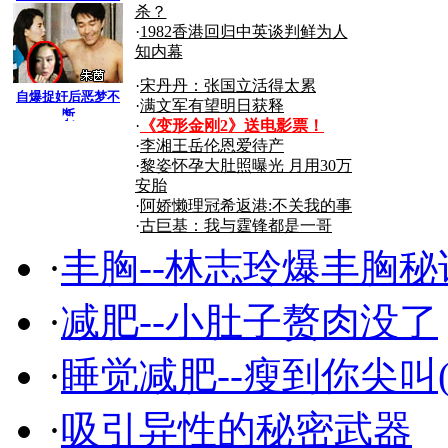
杀？
·
1982香港回归中英谈判鲜为人
知内幕
·
宋丹丹：张国立活得太累
自爆捉奸后恶梦不
·
满文军有望明日获释
断
搜狐
·
《变形金刚2》送电影票！
·
李湘王岳伦恩爱待产
·
黎姿怀孕大肚照曝光 月用30万
商机
安胎
·
阿娇懒理冠希返港:不关我的事
·
古巨基：我与霆锋都是一哥
·
丰胸--林志玲爆丰胸秘
·
减肥--小肚子赘肉没了
·
睡觉减肥--瘦到你尖叫(
·
吸引异性的秘密武器