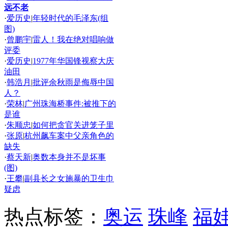
远不老
·
爱历史
|
年轻时代的毛泽东(组
图)
·
曾鹏宇
|
雷人！我在绝对唱响做
评委
·
爱历史
|
1977年华国锋视察大庆
油田
·
韩浩月
|
批评余秋雨是侮辱中国
人？
·
荣林
|
广州珠海桥事件:被推下的
是谁
·
朱顺忠
|
如何把贪官关进笼子里
·
张原
|
杭州飙车案中父亲角色的
缺失
·
蔡天新
|
奥数本身并不是坏事
(图)
·
王攀
|
副县长之女施暴的卫生巾
疑虑
热点标签：
奥运
珠峰
福