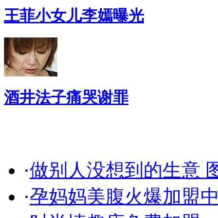
王菲小女儿李嫣曝光
酒井法子痛哭谢罪
健 康 指 南
·
做别人没想到的生意 
·
孕妈妈美腹火爆加盟