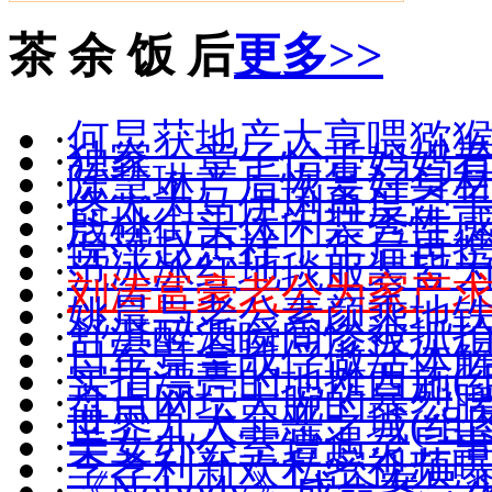
茶 余 饭 后
更多>>
·
何炅获地产大亨喂猕猴
·
独家：章子怡带妈妈
·
陈慧琳产后恢复好身材(
·
佟大为马伊琍再度牵手(
·
殷桃街头休闲装秀性感(
·
倪萍赵忠祥十年后再
·
范冰冰红地毯服装皆
·
刘涛富豪老公为家产
·
姚晨与老公素颜乘地
·
舒淇醉酒瞬间惨被抓拍(
·
日军竟拿战俘做活体
·
实拍漂亮的地摊西施(组
·
盘点网坛大腕的暴烈
·
世界九大罪恶之城(组图
·
美女办公室遭遇灵异
·
李孝利新欢私密视频
·
《Nobody》成命案导