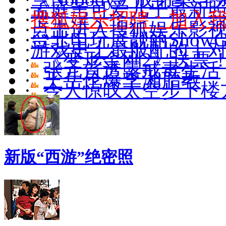
·
孟庭苇可爱儿子最新照(
·
搜狐娱乐招聘：加入
·
点击进入搜狐娱乐影
·
台北电玩展靓丽ShowGi
·
游戏史上最般配的十
·
《变形金刚2》送票
·
张元首透露戒毒生活
·
王岳伦爆李湘胎教
·
令人惊叹太空步下楼
新版“西游”绝密照