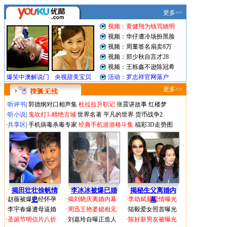
更多>>
·
听评书
|
郭德纲对口相声集
杜拉拉升职记
张震讲故事
红楼梦
·
听小说
|
鬼吹灯1-精绝古城
世界名著
平凡的世界
货币战争2
·
共享区
|
手机病毒杀毒专家
经典手机游游格斗集
福彩3D走势图
揭田壮壮徐帆情
李冰冰被爆已婚
揭秘生父离婚内
·
赵薇被爆已经怀孕
史
·
揭刘晓庆离婚内幕
·
李幼斌新恋情曝光
幕
·
李宇春爆遭母逼婚
·
周迅王艳婆媳相见
·
陆毅爱女照首曝光
·
圣诞节明信片八折
·
刘嘉玲自曝正造人
·
陈好新男友被曝光