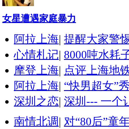
女星遭遇家庭暴力
阿拉上海
|
提醒大家警
心情札记
|
8000吨水
摩登上海
|
点评上海地
阿拉上海
|
“快男超女”
深圳之恋
|
深圳--- 一
南情北调
|
对“80后”