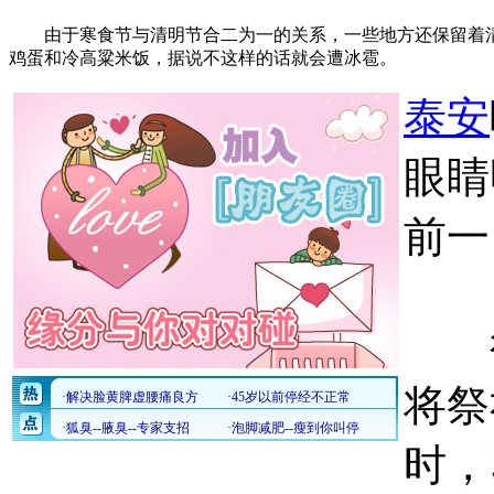
由于寒食节与清明节合二为一的关系，一些地方还保留着清
鸡蛋和冷高粱米饭，据说不这样的话就会遭冰雹。
泰安
眼睛
前一
很
将祭
时，