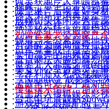
·
何炅获地产大亨喂猕猴
·
独家：章子怡带妈妈
·
陈慧琳产后恢复好身材(
·
佟大为马伊琍再度牵手(
·
殷桃街头休闲装秀性感(
·
倪萍赵忠祥十年后再
·
范冰冰红地毯服装皆
·
刘涛富豪老公为家产
·
姚晨与老公素颜乘地
·
舒淇醉酒瞬间惨被抓拍(
·
日军竟拿战俘做活体
·
实拍漂亮的地摊西施(组
·
盘点网坛大腕的暴烈
·
世界九大罪恶之城(组图
·
美女办公室遭遇灵异
·
李孝利新欢私密视频
·
《Nobody》成命案导
·
孟庭苇可爱儿子最新照(
·
搜狐娱乐招聘：加入
·
点击进入搜狐娱乐影
·
台北电玩展靓丽ShowGi
·
游戏史上最般配的十
·
《变形金刚2》送票