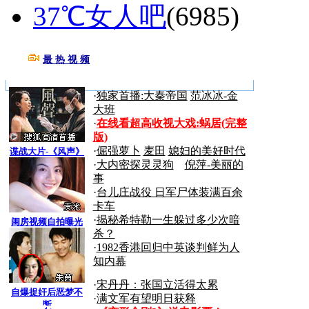
37℃女人吧
(6985)
最 热 视 频
更多>>
·
独家首播:大秦帝国
范冰冰-金
大班
·
在线看超高收视大戏:
蜗居(完整
版)
·
倔强萝卜
麦田
媳妇的美好时代
谍战大片-《风声》
·
大内密探灵灵狗
倪萍-美丽的
事
·
台儿庄战役 日军尸体装满百余
卡车
·
揭秘希特勒一生躲过多少次暗
闺房视频自拍曝光
杀？
·
1982香港回归中英谈判鲜为人
知内幕
·
宋丹丹：张国立活得太累
自爆捉奸后恶梦不
·
满文军有望明日获释
断