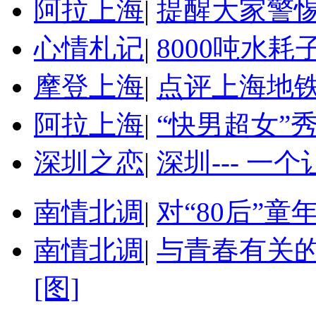
阿拉上海
|
提醒大家警
心情札记
|
8000吨水
摩登上海
|
点评上海地
阿拉上海
|
“快男超女”
深圳之恋
|
深圳--- 一
南情北调
|
对“80后”
南情北调
|
与青春有关的
[图]