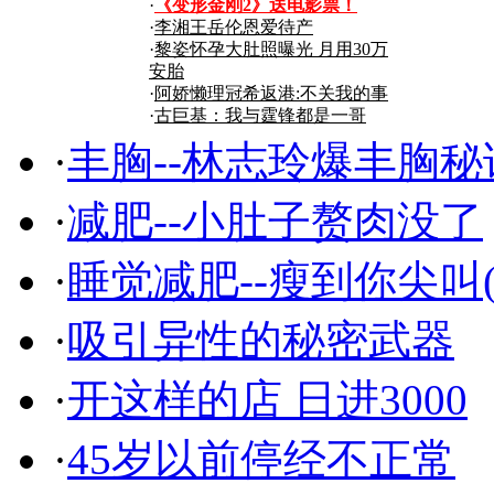
搜狐
·
《变形金刚2》送电影票！
·
李湘王岳伦恩爱待产
·
黎姿怀孕大肚照曝光 月用30万
商机
安胎
·
阿娇懒理冠希返港:不关我的事
·
古巨基：我与霆锋都是一哥
·
丰胸--林志玲爆丰胸秘
·
减肥--小肚子赘肉没了
·
睡觉减肥--瘦到你尖叫(
·
吸引异性的秘密武器
·
开这样的店 日进3000
·
45岁以前停经不正常