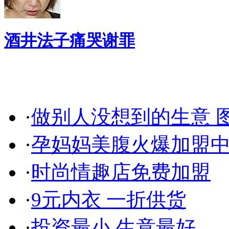
酒井法子痛哭谢罪
健 康 指 南
·
做别人没想到的生意 
·
孕妈妈美腹火爆加盟
·
时尚情趣店免费加盟
·
9元内衣 一折供货
·
投资最小 生意最好