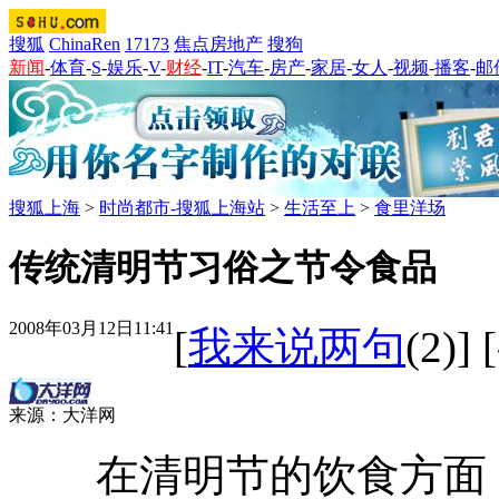
搜狐
ChinaRen
17173
焦点房地产
搜狗
新闻
-
体育
-
S
-
娱乐
-
V
-
财经
-
IT
-
汽车
-
房产
-
家居
-
女人
-
视频
-
播客
-
邮
搜狐上海
>
时尚都市-搜狐上海站
>
生活至上
>
食里洋场
传统清明节习俗之节令食品
2008年03月12日11:41
[
我来说两句
(2)
]
来源：大洋网
在清明节的饮食方面，