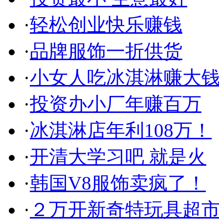
·
轻松创业快乐赚钱
·
品牌服饰一折供货
·
小女人吃冰淇淋赚大
·
投资办小厂年赚百万
·
冰淇淋店年利108万！
·
开清大学习吧 就是火
·
韩国V8服饰卖疯了！
·
２万开新奇特玩具超