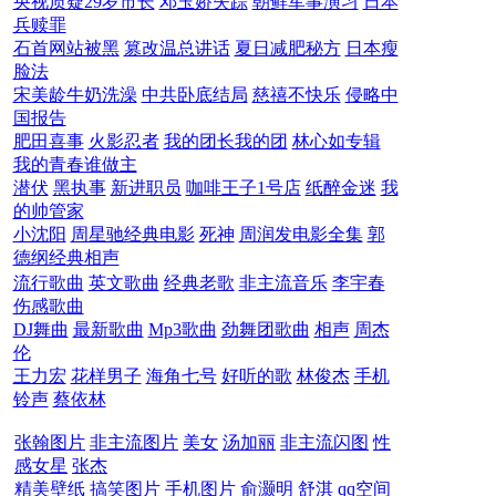
央视质疑29岁市长
邓玉娇失踪
朝鲜军事演习
日本
兵赎罪
石首网站被黑
篡改温总讲话
夏日减肥秘方
日本瘦
脸法
宋美龄牛奶洗澡
中共卧底结局
慈禧不快乐
侵略中
国报告
肥田喜事
火影忍者
我的团长我的团
林心如专辑
我的青春谁做主
潜伏
黑执事
新进职员
咖啡王子1号店
纸醉金迷
我
的帅管家
小沈阳
周星驰经典电影
死神
周润发电影全集
郭
德纲经典相声
流行歌曲
英文歌曲
经典老歌
非主流音乐
李宇春
伤感歌曲
DJ舞曲
最新歌曲
Mp3歌曲
劲舞团歌曲
相声
周杰
伦
王力宏
花样男子
海角七号
好听的歌
林俊杰
手机
铃声
蔡依林
张翰图片
非主流图片
美女
汤加丽
非主流闪图
性
感女星
张杰
精美壁纸
搞笑图片
手机图片
俞灏明
舒淇
qq空间