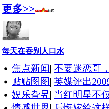
更多>>
每天在吞别人口水
焦点新闻
|
不要迷恋哥
贴贴图图
|
英媒评出20
娱乐旮旯
|
当红明星不
情感世界
|
后悔嫁给这