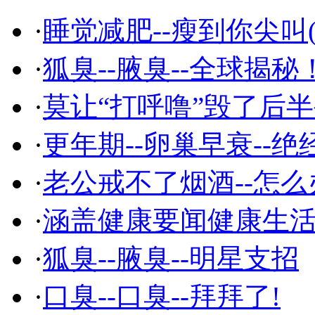
·
睡觉减肥--瘦到你尖叫(
·
狐臭--腋臭--全球揭秘
·
莫让“打呼噜”毁了后
·
更年期--卵巢早衰--绝
·
老公戒不了烟酒--怎么
·
涵盖健康要闻健康生
·
狐臭--腋臭--明星支招
·
口臭--口臭--拜拜了!