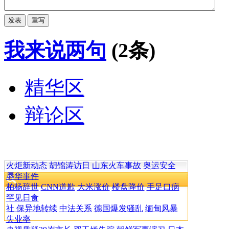
我来说两句
(2条)
精华区
辩论区
火炬新动态
胡锦涛访日
山东火车事故
奥运安全
辱华事件
柏杨辞世
CNN道歉
大米涨价
楼盘降价
手足口病
罕见日食
社 保异地转续
中法关系
德国爆发骚乱
缅甸风暴
失业率