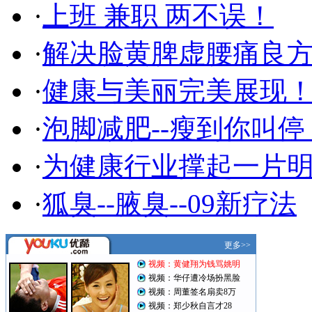
·
上班 兼职 两不误！
·
解决脸黄脾虚腰痛良
·
健康与美丽完美展现
·
泡脚减肥--瘦到你叫停
·
为健康行业撑起一片
·
狐臭--腋臭--09新疗法