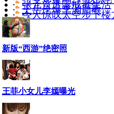
·
张元首透露戒毒生活
·
王岳伦爆李湘胎教
·
令人惊叹太空步下楼
新版“西游”绝密照
王菲小女儿李嫣曝光