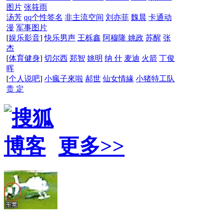
图片
张筱雨
汤芳
qq个性签名
非主流空间
刘亦菲
魏晨
卡通动
漫
军事图片
[
娱乐影音
]
快乐男声
王栎鑫
阿穆隆
姚政
苏醒
张
杰
[
体育健身
]
切尔西
郑智
姚明
纳 什
麦迪
火箭
丁俊
晖
[
个人说吧
]
小瘋子來啦
郝世
仙女情緣
小猪特工队
贵 定
更多>>