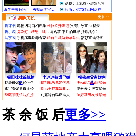
更多>>
·
听评书
|
郭德纲对口相声集
杜拉拉升职记
张震讲故事
红楼梦
·
听小说
|
鬼吹灯1-精绝古城
世界名著
平凡的世界
货币战争2
·
共享区
|
手机病毒杀毒专家
经典手机游游格斗集
福彩3D走势图
揭田壮壮徐帆情
李冰冰被爆已婚
揭秘生父离婚内
·
赵薇被爆已经怀孕
史
·
揭刘晓庆离婚内幕
·
李幼斌新恋情曝光
幕
·
李宇春爆遭母逼婚
·
周迅王艳婆媳相见
·
陆毅爱女照首曝光
·
圣诞节明信片八折
·
刘嘉玲自曝正造人
·
陈好新男友被曝光
茶 余 饭 后
更多>>