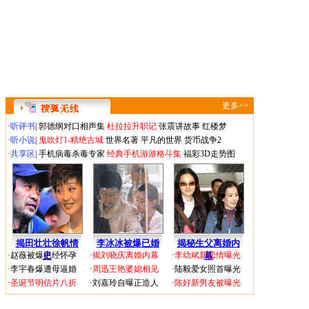
更多>>
·
听评书
|
郭德纲对口相声集
杜拉拉升职记
张震讲故事
红楼梦
·
听小说
|
鬼吹灯1-精绝古城
世界名著
平凡的世界
货币战争2
·
共享区
|
手机病毒杀毒专家
经典手机游游格斗集
福彩3D走势图
揭田壮壮徐帆情
李冰冰被爆已婚
揭秘生父离婚内
·
赵薇被爆已经怀孕
史
·
揭刘晓庆离婚内幕
·
李幼斌新恋情曝光
幕
·
李宇春爆遭母逼婚
·
周迅王艳婆媳相见
·
陆毅爱女照首曝光
·
圣诞节明信片八折
·
刘嘉玲自曝正造人
·
陈好新男友被曝光