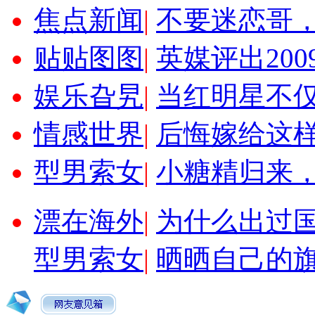
焦点新闻
|
不要迷恋哥
贴贴图图
|
英媒评出20
娱乐旮旯
|
当红明星不
情感世界
|
后悔嫁给这
型男索女
|
小糖精归来
漂在海外
|
为什么出过
型男索女
|
晒晒自己的