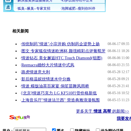
相关新闻
·
传统制药"情迷"小宗并购 仿制药企逆势上扬
08-06-17 09:35
·
图文:专家狐侃情迷欧洲杯 颜强精彩点评葡萄牙
08-06-11 18:26
·
情迷钻石 美女邂逅HTC Touch Diamond(组图)
08-06-06 11:00
·
Reemacra婚纱大片情迷中式风
08-06-03 21:55
·
路虎情迷意大利
08-05-28 12:17
·
影后格温妮丝情迷水中分娩
08-05-28 09:21
·
情迷:糯饭油茶百家宴 侗笙苗舞风雨桥
08-05-26 21:41
·
[北京]情迷巧克力 LG KF510行货价格新低
08-05-16 10:52
·
上海音乐厅"情迷法兰西" 营造典雅浪漫氛围
08-05-15 11:23
更多关于
情迷 高帮
的新闻>>
我要发
用户：
匿名
隐藏地址
设为辩论话题