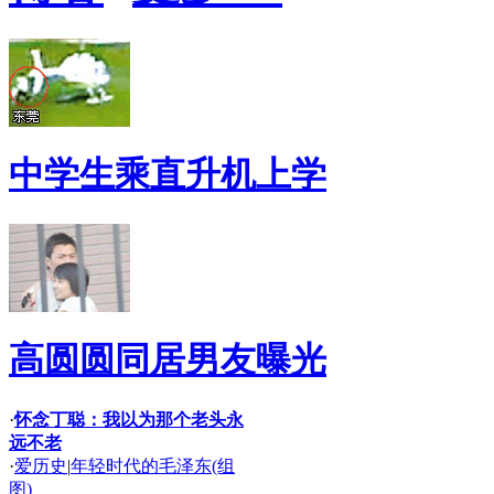
中学生乘直升机上学
高圆圆同居男友曝光
·
怀念丁聪：我以为那个老头永
远不老
·
爱历史
|
年轻时代的毛泽东(组
图)