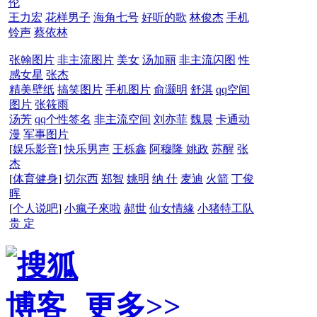
伦
王力宏
花样男子
海角七号
好听的歌
林俊杰
手机
铃声
蔡依林
张翰图片
非主流图片
美女
汤加丽
非主流闪图
性
感女星
张杰
精美壁纸
搞笑图片
手机图片
俞灏明
舒淇
qq空间
图片
张筱雨
汤芳
qq个性签名
非主流空间
刘亦菲
魏晨
卡通动
漫
军事图片
[
娱乐影音
]
快乐男声
王栎鑫
阿穆隆
姚政
苏醒
张
杰
[
体育健身
]
切尔西
郑智
姚明
纳 什
麦迪
火箭
丁俊
晖
[
个人说吧
]
小瘋子來啦
郝世
仙女情緣
小猪特工队
贵 定
更多>>