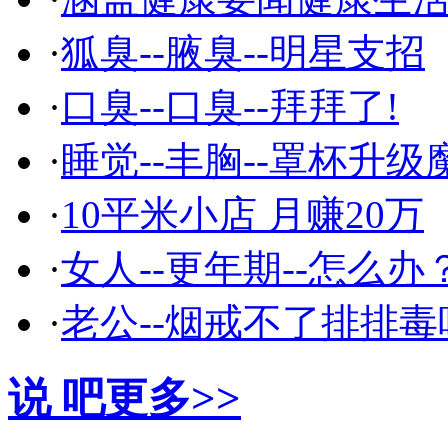
·
狐臭--腋臭--明星支招
·
口臭--口臭--拜拜了!
·
睡觉--丰胸--罩杯升级
·
10平米小店 月赚20万
·
女人--更年期--怎么办
·
老公--烟戒不了排排毒
说 吧
更多>>