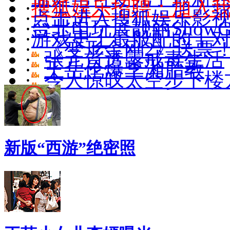
·
搜狐娱乐招聘：加入
·
点击进入搜狐娱乐影
·
台北电玩展靓丽ShowGi
·
游戏史上最般配的十
·
《变形金刚2》送票
·
张元首透露戒毒生活
·
王岳伦爆李湘胎教
·
令人惊叹太空步下楼
新版“西游”绝密照