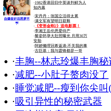
·
1982香港回归中英谈判鲜为人
知内幕
·
宋丹丹：张国立活得太累
自爆捉奸后恶梦不
·
满文军有望明日获释
断
搜狐
·
《变形金刚2》送电影票！
·
李湘王岳伦恩爱待产
·
黎姿怀孕大肚照曝光 月用30万
商机
安胎
·
阿娇懒理冠希返港:不关我的事
·
古巨基：我与霆锋都是一哥
·
丰胸--林志玲爆丰胸秘
·
减肥--小肚子赘肉没了
·
睡觉减肥--瘦到你尖叫(
·
吸引异性的秘密武器