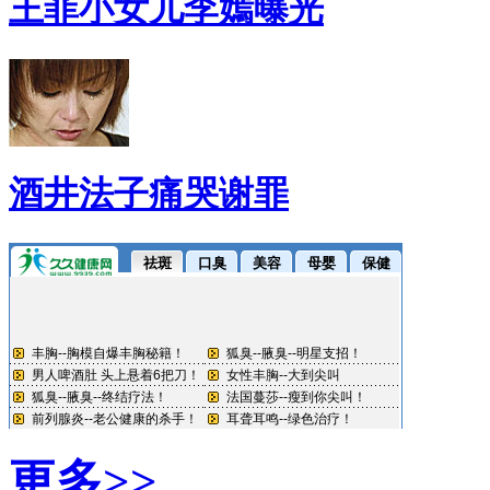
王菲小女儿李嫣曝光
酒井法子痛哭谢罪
更多>>