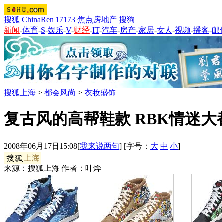
搜狐
ChinaRen
17173
焦点房地产
搜狗
新闻
-
体育
-
S
-
娱乐
-
V
-
财经
-
IT
-
汽车
-
房产
-
家居
-
女人
-
视频
-
播客
-
邮
搜狐上海
>
都会风尚
>
衣妆盛饰
复古风的高帮鞋款 RBK情迷大都
2008年06月17日15:08
[
我来说两句
] [字号：
大
中
小
]
来源：搜狐上海 作者：叶烨