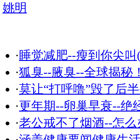
姚明
精彩推荐
·
睡觉减肥--瘦到你尖叫(
·
狐臭--腋臭--全球揭秘
·
莫让“打呼噜”毁了后
·
更年期--卵巢早衰--绝
·
老公戒不了烟酒--怎么
·
涵盖健康要闻健康生