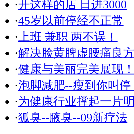
·
开这样的店 日进3000
·
45岁以前停经不正常
·
上班 兼职 两不误！
·
解决脸黄脾虚腰痛良
·
健康与美丽完美展现
·
泡脚减肥--瘦到你叫停
·
为健康行业撑起一片
·
狐臭--腋臭--09新疗法