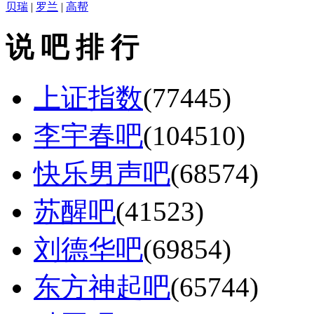
贝瑞
|
罗兰
|
高帮
说 吧 排 行
上证指数
(77445)
李宇春吧
(104510)
快乐男声吧
(68574)
苏醒吧
(41523)
刘德华吧
(69854)
东方神起吧
(65744)