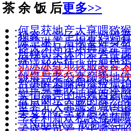
茶 余 饭 后
更多>>
·
何炅获地产大亨喂猕猴
·
独家：章子怡带妈妈
·
陈慧琳产后恢复好身材(
·
佟大为马伊琍再度牵手(
·
殷桃街头休闲装秀性感(
·
倪萍赵忠祥十年后再
·
范冰冰红地毯服装皆
·
刘涛富豪老公为家产
·
姚晨与老公素颜乘地
·
舒淇醉酒瞬间惨被抓拍(
·
日军竟拿战俘做活体
·
实拍漂亮的地摊西施(组
·
盘点网坛大腕的暴烈
·
世界九大罪恶之城(组图
·
美女办公室遭遇灵异
·
李孝利新欢私密视频
·
《Nobody》成命案导
·
孟庭苇可爱儿子最新照(