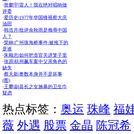
·
曾鹏宇
|
雷人！我在绝对唱响做
评委
·
爱历史
|
1977年华国锋视察大庆
油田
·
韩浩月
|
批评余秋雨是侮辱中国
人？
·
荣林
|
广州珠海桥事件:被推下的
是谁
·
朱顺忠
|
如何把贪官关进笼子里
·
张原
|
杭州飙车案中父亲角色的
缺失
·
蔡天新
|
奥数本身并不是坏事
(图)
·
王攀
|
副县长之女施暴的卫生巾
疑虑
热点标签：
奥运
珠峰
福
薇
外遇
股票
金晶
陈冠希