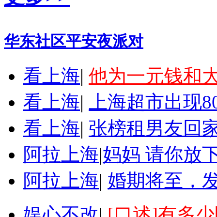
华东社区平安夜派对
看上海
|
他为一元钱和
看上海
|
上海超市出现8
看上海
|
张榜租男友回家
阿拉上海
|
妈妈 请你放
阿拉上海
|
婚期将至，
娱心不改
|
[口述]有多