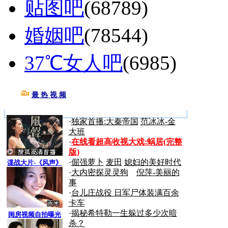
贴图吧
(68789)
婚姻吧
(78544)
37℃女人吧
(6985)
最 热 视 频
更多>>
·
独家首播:大秦帝国
范冰冰-金
大班
·
在线看超高收视大戏:
蜗居(完整
版)
·
倔强萝卜
麦田
媳妇的美好时代
谍战大片-《风声》
·
大内密探灵灵狗
倪萍-美丽的
事
·
台儿庄战役 日军尸体装满百余
卡车
·
揭秘希特勒一生躲过多少次暗
闺房视频自拍曝光
杀？