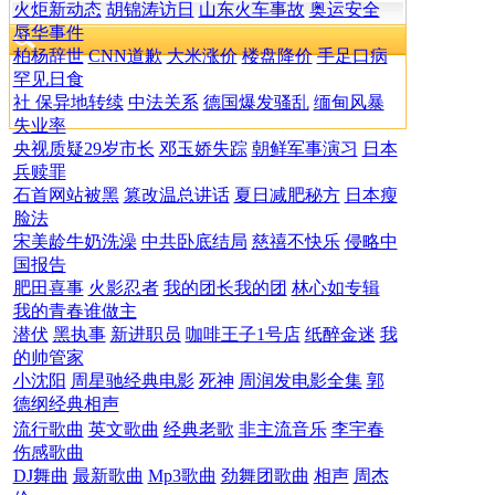
火炬新动态
胡锦涛访日
山东火车事故
奥运安全
辱华事件
柏杨辞世
CNN道歉
大米涨价
楼盘降价
手足口病
罕见日食
社 保异地转续
中法关系
德国爆发骚乱
缅甸风暴
失业率
央视质疑29岁市长
邓玉娇失踪
朝鲜军事演习
日本
兵赎罪
石首网站被黑
篡改温总讲话
夏日减肥秘方
日本瘦
脸法
宋美龄牛奶洗澡
中共卧底结局
慈禧不快乐
侵略中
国报告
肥田喜事
火影忍者
我的团长我的团
林心如专辑
我的青春谁做主
潜伏
黑执事
新进职员
咖啡王子1号店
纸醉金迷
我
的帅管家
小沈阳
周星驰经典电影
死神
周润发电影全集
郭
德纲经典相声
流行歌曲
英文歌曲
经典老歌
非主流音乐
李宇春
伤感歌曲
DJ舞曲
最新歌曲
Mp3歌曲
劲舞团歌曲
相声
周杰