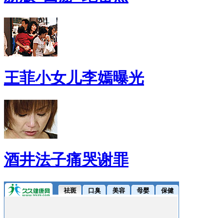
王菲小女儿李嫣曝光
酒井法子痛哭谢罪