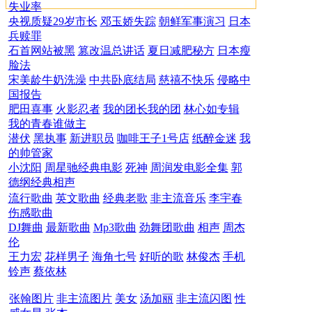
失业率
央视质疑29岁市长
邓玉娇失踪
朝鲜军事演习
日本
兵赎罪
石首网站被黑
篡改温总讲话
夏日减肥秘方
日本瘦
脸法
宋美龄牛奶洗澡
中共卧底结局
慈禧不快乐
侵略中
国报告
肥田喜事
火影忍者
我的团长我的团
林心如专辑
我的青春谁做主
潜伏
黑执事
新进职员
咖啡王子1号店
纸醉金迷
我
的帅管家
小沈阳
周星驰经典电影
死神
周润发电影全集
郭
德纲经典相声
流行歌曲
英文歌曲
经典老歌
非主流音乐
李宇春
伤感歌曲
DJ舞曲
最新歌曲
Mp3歌曲
劲舞团歌曲
相声
周杰
伦
王力宏
花样男子
海角七号
好听的歌
林俊杰
手机
铃声
蔡依林
张翰图片
非主流图片
美女
汤加丽
非主流闪图
性