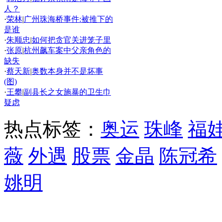
人？
·
荣林
|
广州珠海桥事件:被推下的
是谁
·
朱顺忠
|
如何把贪官关进笼子里
·
张原
|
杭州飙车案中父亲角色的
缺失
·
蔡天新
|
奥数本身并不是坏事
(图)
·
王攀
|
副县长之女施暴的卫生巾
疑虑
热点标签：
奥运
珠峰
福
薇
外遇
股票
金晶
陈冠希
姚明
精彩推荐