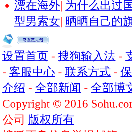
漂在海外
|
为什么出过
型男索女
|
晒晒自己的
设置首页
-
搜狗输入法
-
-
客服中心
-
联系方式
-
保
介绍
-
全部新闻
-
全部博
Copyright
©
2016 Sohu.com
公司
版权所有