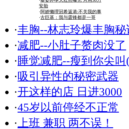
·
黎姿怀孕大肚照曝光 月用30万
商机
安胎
·
阿娇懒理冠希返港:不关我的事
·
古巨基：我与霆锋都是一哥
·
丰胸--林志玲爆丰胸秘
·
减肥--小肚子赘肉没了
·
睡觉减肥--瘦到你尖叫(
·
吸引异性的秘密武器
·
开这样的店 日进3000
·
45岁以前停经不正常
·
上班 兼职 两不误！