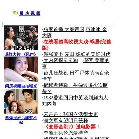
最 热 视 频
更多>>
·
独家首播:大秦帝国
范冰冰-金
大班
·
在线看超高收视大戏:
蜗居(完整
版)
·
倔强萝卜
麦田
媳妇的美好时代
谍战大片-《风声》
·
大内密探灵灵狗
倪萍-美丽的
事
·
台儿庄战役 日军尸体装满百余
卡车
·
揭秘希特勒一生躲过多少次暗
闺房视频自拍曝光
杀？
·
1982香港回归中英谈判鲜为人
知内幕
·
宋丹丹：张国立活得太累
自爆捉奸后恶梦不
·
满文军有望明日获释
断
搜狐
·
《变形金刚2》送电影票！
·
李湘王岳伦恩爱待产