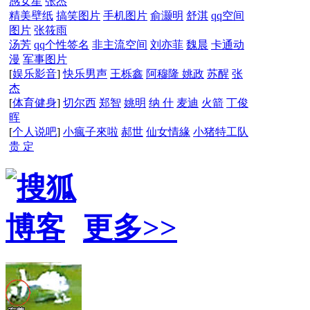
感女星
张杰
精美壁纸
搞笑图片
手机图片
俞灏明
舒淇
qq空间
图片
张筱雨
汤芳
qq个性签名
非主流空间
刘亦菲
魏晨
卡通动
漫
军事图片
[
娱乐影音
]
快乐男声
王栎鑫
阿穆隆
姚政
苏醒
张
杰
[
体育健身
]
切尔西
郑智
姚明
纳 什
麦迪
火箭
丁俊
晖
[
个人说吧
]
小瘋子來啦
郝世
仙女情緣
小猪特工队
贵 定
更多>>