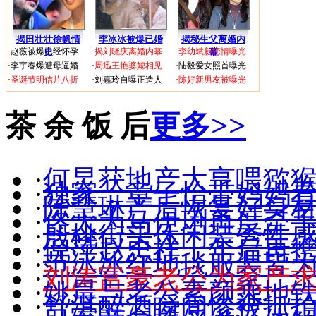
揭田壮壮徐帆情
李冰冰被爆已婚
揭秘生父离婚内
·
赵薇被爆已经怀孕
史
·
揭刘晓庆离婚内幕
·
李幼斌新恋情曝光
幕
·
李宇春爆遭母逼婚
·
周迅王艳婆媳相见
·
陆毅爱女照首曝光
·
圣诞节明信片八折
·
刘嘉玲自曝正造人
·
陈好新男友被曝光
茶 余 饭 后
更多>>
·
何炅获地产大亨喂猕猴
·
独家：章子怡带妈妈
·
陈慧琳产后恢复好身材(
·
佟大为马伊琍再度牵手(
·
殷桃街头休闲装秀性感(
·
倪萍赵忠祥十年后再
·
范冰冰红地毯服装皆
·
刘涛富豪老公为家产
·
姚晨与老公素颜乘地
·
舒淇醉酒瞬间惨被抓拍(