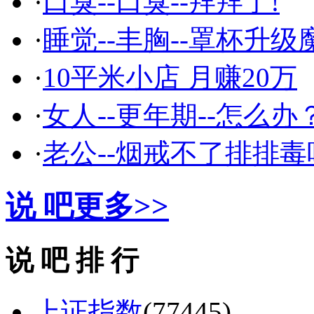
·
口臭--口臭--拜拜了!
·
睡觉--丰胸--罩杯升级
·
10平米小店 月赚20万
·
女人--更年期--怎么办
·
老公--烟戒不了排排毒
说 吧
更多>>
说 吧 排 行
上证指数
(77445)