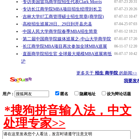
·
专访美国雷鸟商学院招生代表Clark Morris
07-07-23 20:31
·
专访长江商学院MBA项目招生经理刘长卫
07-07-23 20:26
·
吉林大学07工商管理硕士招生简章(商学院)
07-07-11 10:47
·
高校招生巡展28日、29日到开县忠县
07-04-25 07:03
·
中国人民大学商学院春季MBA招生简章
07-01-12 18:21
·
第二届中国商学院媒体巡展之-中山大学商学院
07-01-07 17:20
·
长江商学院MBA项目再次参加全球MBA巡展
06-11-17 12:20
·
直面商学院招生官 全球最大规模MBA巡展将抵
06-07-17 10:42
沪
更多关于
招生 商学院
的新闻>>
我要发
用户：
匿名
隐藏地址
设为辩论话题
*搜狗拼音输入法，中文
处理专家>>