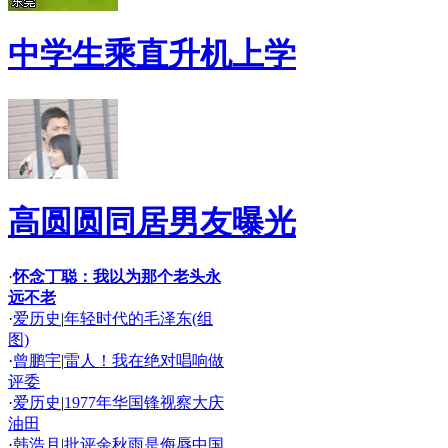
中学生乘直升机上学
高圆圆同居男友曝光
·
怀念丁聪：我以为那个老头永
远不老
·
爱历史
|
年轻时代的毛泽东(组
图)
·
曾鹏宇
|
雷人！我在绝对唱响做
评委
·
爱历史
|
1977年华国锋视察大庆
油田
·
韩浩月
|
批评余秋雨是侮辱中国