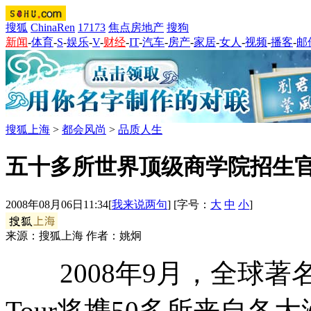
搜狐
ChinaRen
17173
焦点房地产
搜狗
新闻
-
体育
-
S
-
娱乐
-
V
-
财经
-
IT
-
汽车
-
房产
-
家居
-
女人
-
视频
-
播客
-
邮
搜狐上海
>
都会风尚
>
品质人生
五十多所世界顶级商学院招生
2008年08月06日11:34
[
我来说两句
] [字号：
大
中
小
]
来源：搜狐上海 作者：姚炯
2008年9月，全球著名
Tour将携50多所来自