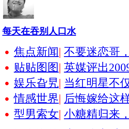
每天在吞别人口水
焦点新闻
|
不要迷恋哥
贴贴图图
|
英媒评出20
娱乐旮旯
|
当红明星不
情感世界
|
后悔嫁给这
型男索女
|
小糖精归来