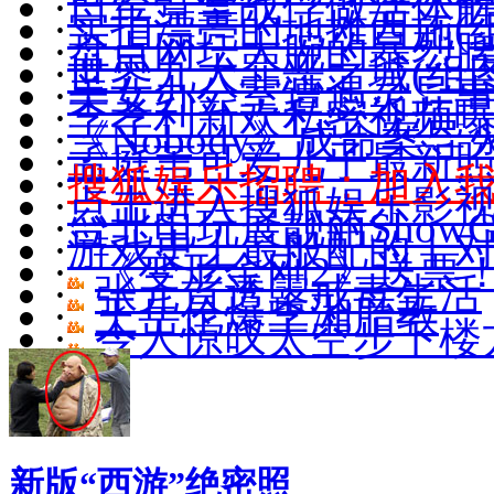
·
日军竟拿战俘做活体
·
实拍漂亮的地摊西施(组
·
盘点网坛大腕的暴烈
·
世界九大罪恶之城(组图
·
美女办公室遭遇灵异
·
李孝利新欢私密视频
·
《Nobody》成命案导
·
孟庭苇可爱儿子最新照(
·
搜狐娱乐招聘：加入
·
点击进入搜狐娱乐影
·
台北电玩展靓丽ShowGi
·
游戏史上最般配的十
·
《变形金刚2》送票
·
张元首透露戒毒生活
·
王岳伦爆李湘胎教
·
令人惊叹太空步下楼
新版“西游”绝密照