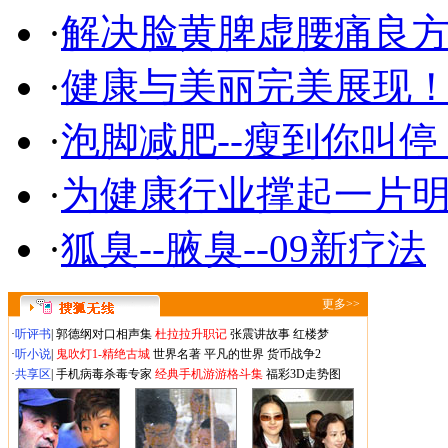
·
解决脸黄脾虚腰痛良
·
健康与美丽完美展现
·
泡脚减肥--瘦到你叫停
·
为健康行业撑起一片
·
狐臭--腋臭--09新疗法
更多>>
·
听评书
|
郭德纲对口相声集
杜拉拉升职记
张震讲故事
红楼梦
·
听小说
|
鬼吹灯1-精绝古城
世界名著
平凡的世界
货币战争2
·
共享区
|
手机病毒杀毒专家
经典手机游游格斗集
福彩3D走势图