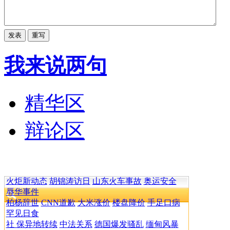
我来说两句
精华区
辩论区
火炬新动态
胡锦涛访日
山东火车事故
奥运安全
辱华事件
柏杨辞世
CNN道歉
大米涨价
楼盘降价
手足口病
罕见日食
社 保异地转续
中法关系
德国爆发骚乱
缅甸风暴