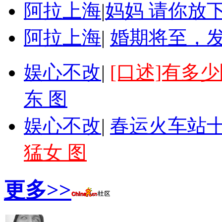
阿拉上海
|
妈妈 请你放
阿拉上海
|
婚期将至，
娱心不改
|
[口述]有多
东 图
娱心不改
|
春运火车站十
猛女 图
更多>>