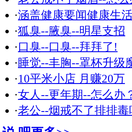
·
涵盖健康要闻健康生
·
狐臭--腋臭--明星支招
·
口臭--口臭--拜拜了!
·
睡觉--丰胸--罩杯升级
·
10平米小店 月赚20万
·
女人--更年期--怎么办
·
老公--烟戒不了排排毒