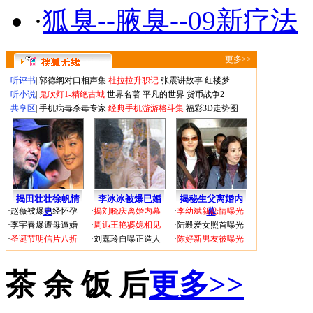
·
狐臭--腋臭--09新疗法
更多>>
·
听评书
|
郭德纲对口相声集
杜拉拉升职记
张震讲故事
红楼梦
·
听小说
|
鬼吹灯1-精绝古城
世界名著
平凡的世界
货币战争2
·
共享区
|
手机病毒杀毒专家
经典手机游游格斗集
福彩3D走势图
揭田壮壮徐帆情
李冰冰被爆已婚
揭秘生父离婚内
·
赵薇被爆已经怀孕
史
·
揭刘晓庆离婚内幕
·
李幼斌新恋情曝光
幕
·
李宇春爆遭母逼婚
·
周迅王艳婆媳相见
·
陆毅爱女照首曝光
·
圣诞节明信片八折
·
刘嘉玲自曝正造人
·
陈好新男友被曝光
茶 余 饭 后
更多>>