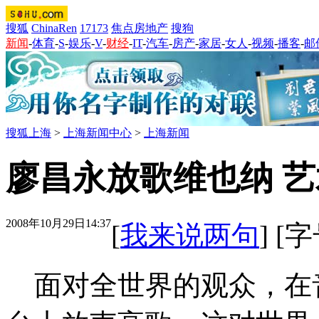
搜狐
ChinaRen
17173
焦点房地产
搜狗
新闻
-
体育
-
S
-
娱乐
-
V
-
财经
-
IT
-
汽车
-
房产
-
家居
-
女人
-
视频
-
播客
-
邮
搜狐上海
>
上海新闻中心
>
上海新闻
廖昌永放歌维也纳 
2008年10月29日14:37
[
我来说两句
] [
面对全世界的观众，在