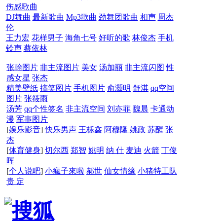
伤感歌曲
DJ舞曲
最新歌曲
Mp3歌曲
劲舞团歌曲
相声
周杰
伦
王力宏
花样男子
海角七号
好听的歌
林俊杰
手机
铃声
蔡依林
张翰图片
非主流图片
美女
汤加丽
非主流闪图
性
感女星
张杰
精美壁纸
搞笑图片
手机图片
俞灏明
舒淇
qq空间
图片
张筱雨
汤芳
qq个性签名
非主流空间
刘亦菲
魏晨
卡通动
漫
军事图片
[
娱乐影音
]
快乐男声
王栎鑫
阿穆隆
姚政
苏醒
张
杰
[
体育健身
]
切尔西
郑智
姚明
纳 什
麦迪
火箭
丁俊
晖
[
个人说吧
]
小瘋子來啦
郝世
仙女情緣
小猪特工队
贵 定