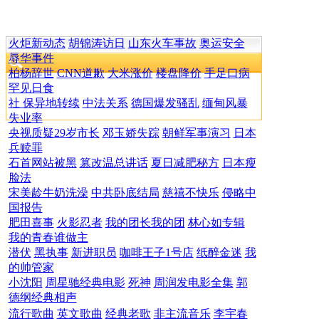
火炬新动态
胡锦涛访日
山东火车事故
奥运安全
辱华事件
柏杨辞世
CNN道歉
大米涨价
楼盘降价
手足口病
罕见日食
社 保异地转续
中法关系
德国爆发骚乱
缅甸风暴
失业率
央视质疑29岁市长
邓玉娇失踪
朝鲜军事演习
日本
兵赎罪
石首网站被黑
篡改温总讲话
夏日减肥秘方
日本瘦
脸法
宋美龄牛奶洗澡
中共卧底结局
慈禧不快乐
侵略中
国报告
肥田喜事
火影忍者
我的团长我的团
林心如专辑
我的青春谁做主
潜伏
黑执事
新进职员
咖啡王子1号店
纸醉金迷
我
的帅管家
小沈阳
周星驰经典电影
死神
周润发电影全集
郭
德纲经典相声
流行歌曲
英文歌曲
经典老歌
非主流音乐
李宇春