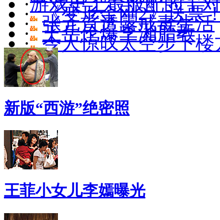
·
游戏史上最般配的十
·
《变形金刚2》送票
·
张元首透露戒毒生活
·
王岳伦爆李湘胎教
·
令人惊叹太空步下楼
新版“西游”绝密照
王菲小女儿李嫣曝光