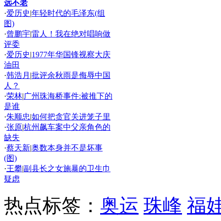
远不老
·
爱历史
|
年轻时代的毛泽东(组
图)
·
曾鹏宇
|
雷人！我在绝对唱响做
评委
·
爱历史
|
1977年华国锋视察大庆
油田
·
韩浩月
|
批评余秋雨是侮辱中国
人？
·
荣林
|
广州珠海桥事件:被推下的
是谁
·
朱顺忠
|
如何把贪官关进笼子里
·
张原
|
杭州飙车案中父亲角色的
缺失
·
蔡天新
|
奥数本身并不是坏事
(图)
·
王攀
|
副县长之女施暴的卫生巾
疑虑
热点标签：
奥运
珠峰
福