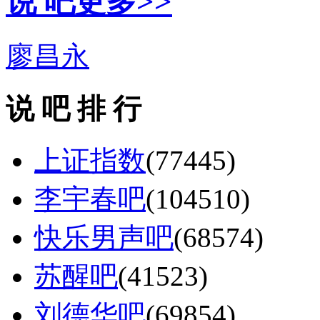
说 吧
更多>>
廖昌永
说 吧 排 行
上证指数
(77445)
李宇春吧
(104510)
快乐男声吧
(68574)
苏醒吧
(41523)
刘德华吧
(69854)