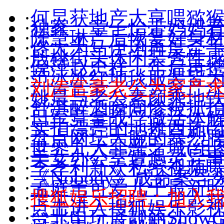
·
何炅获地产大亨喂猕猴
·
独家：章子怡带妈妈
·
陈慧琳产后恢复好身材(
·
佟大为马伊琍再度牵手(
·
殷桃街头休闲装秀性感(
·
倪萍赵忠祥十年后再
·
范冰冰红地毯服装皆
·
刘涛富豪老公为家产
·
姚晨与老公素颜乘地
·
舒淇醉酒瞬间惨被抓拍(
·
日军竟拿战俘做活体
·
实拍漂亮的地摊西施(组
·
盘点网坛大腕的暴烈
·
世界九大罪恶之城(组图
·
美女办公室遭遇灵异
·
李孝利新欢私密视频
·
《Nobody》成命案导
·
孟庭苇可爱儿子最新照(
·
搜狐娱乐招聘：加入
·
点击进入搜狐娱乐影
·
台北电玩展靓丽ShowGi