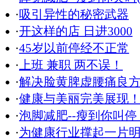
·
吸引异性的秘密武器
·
开这样的店 日进3000
·
45岁以前停经不正常
·
上班 兼职 两不误！
·
解决脸黄脾虚腰痛良
·
健康与美丽完美展现
·
泡脚减肥--瘦到你叫停
·
为健康行业撑起一片