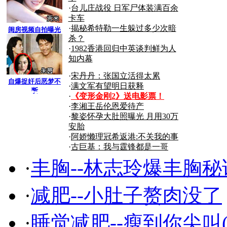
·
台儿庄战役 日军尸体装满百余
卡车
·
揭秘希特勒一生躲过多少次暗
闺房视频自拍曝光
杀？
·
1982香港回归中英谈判鲜为人
知内幕
·
宋丹丹：张国立活得太累
自爆捉奸后恶梦不
·
满文军有望明日获释
断
搜狐
·
《变形金刚2》送电影票！
·
李湘王岳伦恩爱待产
·
黎姿怀孕大肚照曝光 月用30万
商机
安胎
·
阿娇懒理冠希返港:不关我的事
·
古巨基：我与霆锋都是一哥
·
丰胸--林志玲爆丰胸秘
·
减肥--小肚子赘肉没了
·
睡觉减肥--瘦到你尖叫(