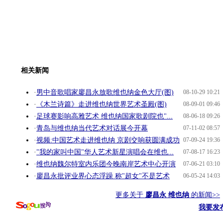
相关新闻
·
男中音歌唱家廖昌永放歌维也纳金色大厅(图)
08-10-29 10:21
·
《木兰诗篇》走进维也纳世界艺术圣殿(图)
08-09-01 09:46
·
足球赛影响高雅艺术 维也纳国家歌剧院也"...
08-06-18 09:26
·
青岛与维也纳当代艺术对话展今开幕
07-11-02 08:57
·
视频:中国艺术走进维也纳 京剧交响获圆满成功
07-09-24 19:36
·
"我的家叫中国"华人艺术新星演唱会在维也...
07-08-17 16:23
·
维也纳魏尔特室内乐团今晚南岸艺术中心开演
07-06-21 03:10
·
廖昌永批评业界心态浮躁 称"超女"不是艺术
06-05-24 14:03
更多关于
廖昌永 维也纳
的新闻>>
我要发