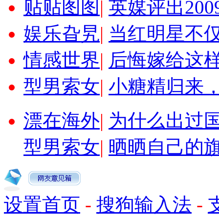
贴贴图图
|
英媒评出20
娱乐旮旯
|
当红明星不
情感世界
|
后悔嫁给这
型男索女
|
小糖精归来
漂在海外
|
为什么出过
型男索女
|
晒晒自己的
设置首页
-
搜狗输入法
-