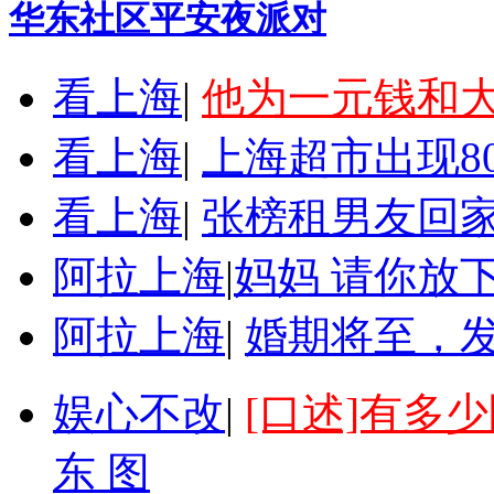
华东社区平安夜派对
看上海
|
他为一元钱和
看上海
|
上海超市出现8
看上海
|
张榜租男友回家
阿拉上海
|
妈妈 请你放
阿拉上海
|
婚期将至，
娱心不改
|
[口述]有多
东 图