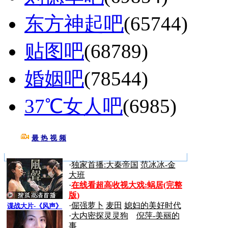
东方神起吧
(65744)
贴图吧
(68789)
婚姻吧
(78544)
37℃女人吧
(6985)
最 热 视 频
更多>>
·
独家首播:大秦帝国
范冰冰-金
大班
·
在线看超高收视大戏:
蜗居(完整
版)
·
倔强萝卜
麦田
媳妇的美好时代
谍战大片-《风声》
·
大内密探灵灵狗
倪萍-美丽的
事