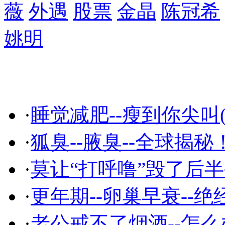
薇
外遇
股票
金晶
陈冠希
姚明
精彩推荐
·
睡觉减肥--瘦到你尖叫(
·
狐臭--腋臭--全球揭秘
·
莫让“打呼噜”毁了后
·
更年期--卵巢早衰--绝
·
老公戒不了烟酒--怎么