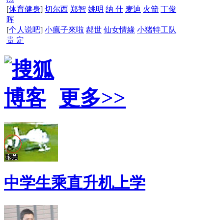
[
体育健身
]
切尔西
郑智
姚明
纳 什
麦迪
火箭
丁俊
晖
[
个人说吧
]
小瘋子來啦
郝世
仙女情緣
小猪特工队
贵 定
更多>>
中学生乘直升机上学