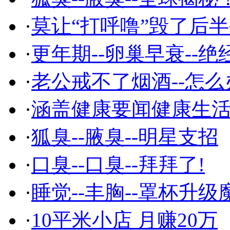
·
莫让“打呼噜”毁了后
·
更年期--卵巢早衰--绝
·
老公戒不了烟酒--怎么
·
涵盖健康要闻健康生
·
狐臭--腋臭--明星支招
·
口臭--口臭--拜拜了!
·
睡觉--丰胸--罩杯升级
·
10平米小店 月赚20万