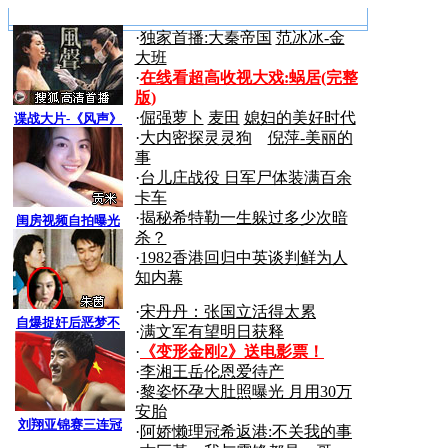
·
独家首播:大秦帝国
范冰冰-金
大班
·
在线看超高收视大戏:
蜗居(完整
版)
·
倔强萝卜
麦田
媳妇的美好时代
谍战大片-《风声》
·
大内密探灵灵狗
倪萍-美丽的
事
·
台儿庄战役 日军尸体装满百余
卡车
·
揭秘希特勒一生躲过多少次暗
闺房视频自拍曝光
杀？
·
1982香港回归中英谈判鲜为人
知内幕
·
宋丹丹：张国立活得太累
自爆捉奸后恶梦不
·
满文军有望明日获释
断
·
《变形金刚2》送电影票！
·
李湘王岳伦恩爱待产
·
黎姿怀孕大肚照曝光 月用30万
安胎
刘翔亚锦赛三连冠
·
阿娇懒理冠希返港:不关我的事