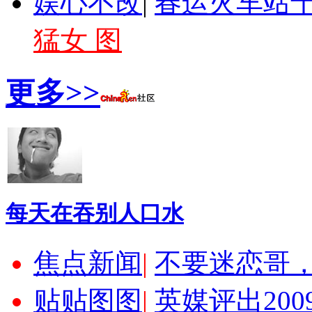
娱心不改
|
春运火车站十
猛女 图
更多>>
每天在吞别人口水
焦点新闻
|
不要迷恋哥
贴贴图图
|
英媒评出20