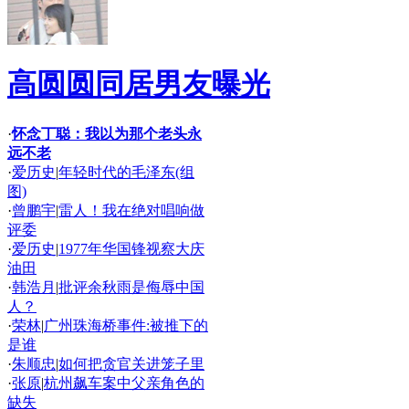
高圆圆同居男友曝光
·
怀念丁聪：我以为那个老头永
远不老
·
爱历史
|
年轻时代的毛泽东(组
图)
·
曾鹏宇
|
雷人！我在绝对唱响做
评委
·
爱历史
|
1977年华国锋视察大庆
油田
·
韩浩月
|
批评余秋雨是侮辱中国
人？
·
荣林
|
广州珠海桥事件:被推下的
是谁
·
朱顺忠
|
如何把贪官关进笼子里
·
张原
|
杭州飙车案中父亲角色的
缺失