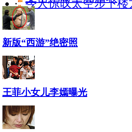
·
令人惊叹太空步下楼
新版“西游”绝密照
王菲小女儿李嫣曝光