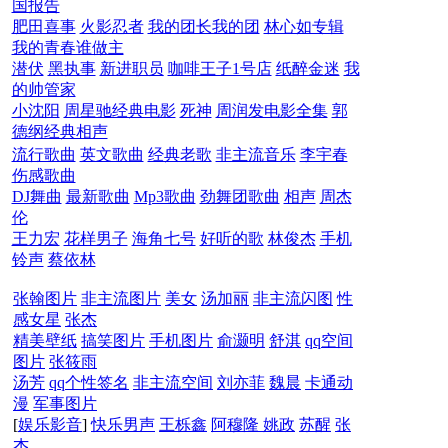
国报告
肥田喜事
火影忍者
我的团长我的团
林心如专辑
我的青春谁做主
潜伏
黑执事
新进职员
咖啡王子1号店
纸醉金迷
我
的帅管家
小沈阳
周星驰经典电影
死神
周润发电影全集
郭
德纲经典相声
流行歌曲
英文歌曲
经典老歌
非主流音乐
李宇春
伤感歌曲
DJ舞曲
最新歌曲
Mp3歌曲
劲舞团歌曲
相声
周杰
伦
王力宏
花样男子
海角七号
好听的歌
林俊杰
手机
铃声
蔡依林
张翰图片
非主流图片
美女
汤加丽
非主流闪图
性
感女星
张杰
精美壁纸
搞笑图片
手机图片
俞灏明
舒淇
qq空间
图片
张筱雨
汤芳
qq个性签名
非主流空间
刘亦菲
魏晨
卡通动
漫
军事图片
[
娱乐影音
]
快乐男声
王栎鑫
阿穆隆
姚政
苏醒
张
杰