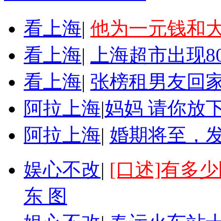
看上海
|
他为一元钱和
看上海
|
上海超市出现8
看上海
|
张榜租男友回家
阿拉上海
|
妈妈 请你放
阿拉上海
|
婚期将至，
娱心不改
|
[口述]有多
东 图