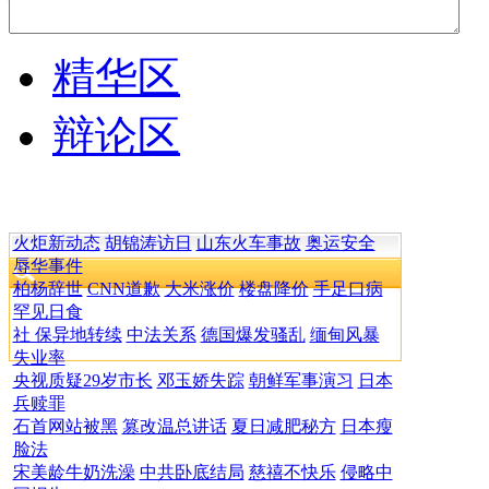
精华区
辩论区
火炬新动态
胡锦涛访日
山东火车事故
奥运安全
辱华事件
柏杨辞世
CNN道歉
大米涨价
楼盘降价
手足口病
罕见日食
社 保异地转续
中法关系
德国爆发骚乱
缅甸风暴
失业率
央视质疑29岁市长
邓玉娇失踪
朝鲜军事演习
日本
兵赎罪
石首网站被黑
篡改温总讲话
夏日减肥秘方
日本瘦
脸法
宋美龄牛奶洗澡
中共卧底结局
慈禧不快乐
侵略中