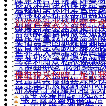
·
佟大为马伊琍再度牵手(
·
殷桃街头休闲装秀性感(
·
倪萍赵忠祥十年后再
·
范冰冰红地毯服装皆
·
刘涛富豪老公为家产
·
姚晨与老公素颜乘地
·
舒淇醉酒瞬间惨被抓拍(
·
日军竟拿战俘做活体
·
实拍漂亮的地摊西施(组
·
盘点网坛大腕的暴烈
·
世界九大罪恶之城(组图
·
美女办公室遭遇灵异
·
李孝利新欢私密视频
·
《Nobody》成命案导
·
孟庭苇可爱儿子最新照(
·
搜狐娱乐招聘：加入
·
点击进入搜狐娱乐影
·
台北电玩展靓丽ShowGi
·
游戏史上最般配的十
·
《变形金刚2》送票
·
张元首透露戒毒生活
·
王岳伦爆李湘胎教