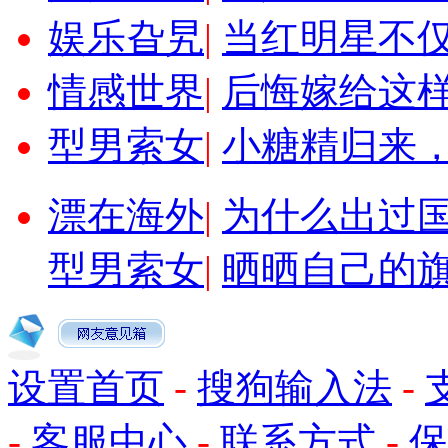
娱乐旮旯
|
当红明星不
情感世界
|
后悔嫁给这
型男索女
|
小糖精归来
漂在海外
|
为什么出过
型男索女
|
晒晒自己的
设置首页
-
搜狗输入法
-
-
客服中心
-
联系方式
-
保