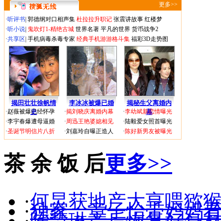
更多>>
·
听评书
|
郭德纲对口相声集
杜拉拉升职记
张震讲故事
红楼梦
·
听小说
|
鬼吹灯1-精绝古城
世界名著
平凡的世界
货币战争2
·
共享区
|
手机病毒杀毒专家
经典手机游游格斗集
福彩3D走势图
揭田壮壮徐帆情
李冰冰被爆已婚
揭秘生父离婚内
·
赵薇被爆已经怀孕
史
·
揭刘晓庆离婚内幕
·
李幼斌新恋情曝光
幕
·
李宇春爆遭母逼婚
·
周迅王艳婆媳相见
·
陆毅爱女照首曝光
·
圣诞节明信片八折
·
刘嘉玲自曝正造人
·
陈好新男友被曝光
茶 余 饭 后
更多>>
·
何炅获地产大亨喂猕猴
·
独家：章子怡带妈妈
·
陈慧琳产后恢复好身材(