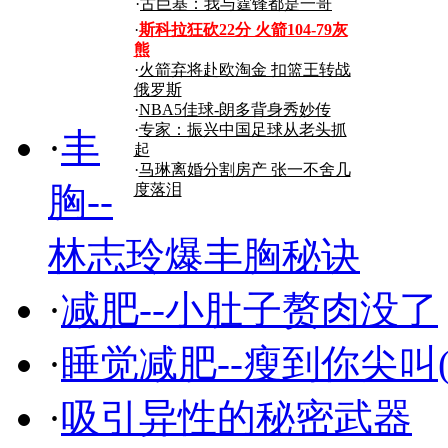
寻医
·
古巨基：我与霆锋都是一哥
·
斯科拉狂砍22分 火箭104-79灰
熊
问药
·
火箭弃将赴欧淘金 扣篮王转战
俄罗斯
·
NBA5佳球-朗多背身秀妙传
·
专家：振兴中国足球从老头抓
·
丰
起
·
马琳离婚分割房产 张一不舍几
胸--
度落泪
林志玲爆丰胸秘诀
·
减肥--小肚子赘肉没了
·
睡觉减肥--瘦到你尖叫(
·
吸引异性的秘密武器