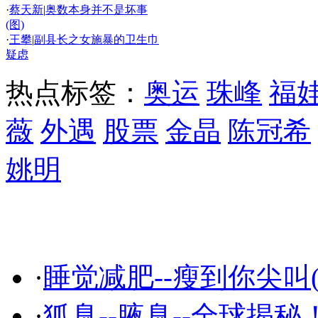
·
蔡天新
|
奥数本身并不是坏事
(图)
·
王攀
|
副县长之女施暴的卫生巾
疑虑
热点标签：
奥运
珠峰
福
薇
外遇
股票
金晶
陈冠希
姚明
精彩推荐
·
睡觉减肥--瘦到你尖叫(
·
狐臭--腋臭--全球揭秘