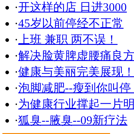
·
开这样的店 日进3000
·
45岁以前停经不正常
·
上班 兼职 两不误！
·
解决脸黄脾虚腰痛良
·
健康与美丽完美展现
·
泡脚减肥--瘦到你叫停
·
为健康行业撑起一片
·
狐臭--腋臭--09新疗法