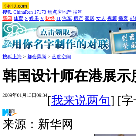
搜狐
ChinaRen
17173
焦点房地产
搜狗
新闻
-
体育
-
S
-
娱乐
-
V
-
财经
-
IT
-
汽车
-
房产
-
家居
-
女人
-
视频
-
播客
-
邮
搜狐上海
>
都会风尚
>
艺度空间
韩国设计师在港展示服
2009年01月13日09:34
[
我来说两句
] [
来源：新华网