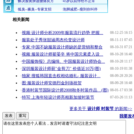
相关新闻
·
视频:设计师分析2009年服装流行趋势 把握...
08-12-25 16:15
·
服装处子秀张韶涵周杰伦变设计师
08-11-11 07:45
·
专家:中国不缺服装设计师缺的是营销和整合
08-10-31 07:21
·
视频:服装设计师翟晏辛 将中国元素柔入设...
08-10-28 16:40
·
中国服饰报》总编缉、中国服装设计师协会...
08-10-28 11:17
·
深圳服装设计师获"金剪刀" 价值近10万(图)
08-10-19 01:38
·
独家:搜狐韩国直击权相佑婚礼- 服装设计...
08-09-28 20:26
·
图:服装设计师安德烈金到场祝贺
08-09-28 16:48
·
香港时装节国际设计师2008秋冬时装作品…(图)
08-01-17 03:38
·
特写:上海年轻设计师亮相新加坡时装节
07-03-26 11:13
更多关于
设计师 时装节
的新闻>>
我要发
我来说两句