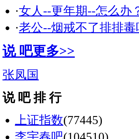
·
女人--更年期--怎么办
·
老公--烟戒不了排排毒
说 吧
更多>>
张凤国
说 吧 排 行
上证指数
(77445)
李宇春吧
(104510)