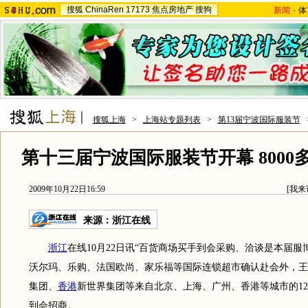
搜狐
ChinaRen
17173
焦点房地产
搜狗
新闻
-
体
搜狐上海
>
上海站专题列表
>
第13届宁波国际服装节
第十三届宁波国际服装节开幕 8000
2009年10月22日16:59
[
我来
来源：
浙江在线
浙江
在线10月22日讯“百货商场买手到会采购、洽谈是本届
沃尔玛、乐购、法国欧尚、家乐福等国际连锁超市确认赴会外，王
集团、
香港
新世界集团等来自北京、上海、广州、香港等城市的12
到会招商。