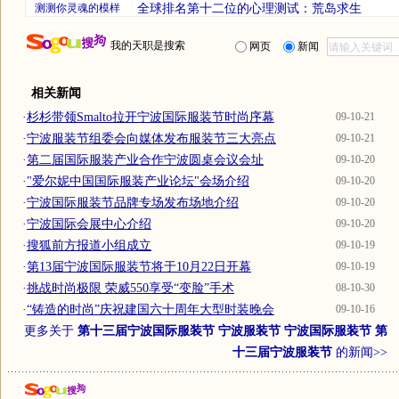
测测你灵魂的模样
全球排名第十二位的心理测试：荒岛求生
我的天职是搜索
网页
新闻
相关新闻
·
杉杉带领Smalto拉开宁波国际服装节时尚序幕
09-10-21
·
宁波服装节组委会向媒体发布服装节三大亮点
09-10-21
·
第二届国际服装产业合作宁波圆桌会议会址
09-10-20
·
"爱尔妮中国国际服装产业论坛"会场介绍
09-10-20
·
宁波国际服装节品牌专场发布场地介绍
09-10-20
·
宁波国际会展中心介绍
09-10-20
·
搜狐前方报道小组成立
09-10-19
·
第13届宁波国际服装节将于10月22日开幕
09-10-19
·
挑战时尚极限 荣威550享受“变脸”手术
08-10-30
·
“铸造的时尚”庆祝建国六十周年大型时装晚会
09-10-16
更多关于
第十三届宁波国际服装节 宁波服装节 宁波国际服装节 第
十三届宁波服装节
的新闻>>