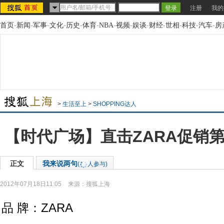
注册
我的
首页
-
新闻
-
军事
-
文化
-
历史
-
体育
-
NBA
-
视频
-
娱谈
-
财经
-
世相
-
科技
-
汽车
-
房
>
生活至上
>
SHOPPING达人
【时代广场】直击ZARA促销
正文
我来说两句
(
人参与)
2012年07月18日11:05
来源：
搜狐上海
品 牌：ZARA