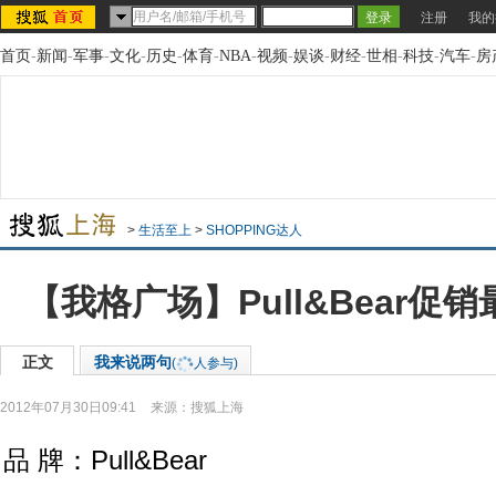
注册
我的
首页
-
新闻
-
军事
-
文化
-
历史
-
体育
-
NBA
-
视频
-
娱谈
-
财经
-
世相
-
科技
-
汽车
-
房
>
生活至上
>
SHOPPING达人
【我格广场】Pull&Bear促
正文
我来说两句
(
人参与)
2012年07月30日09:41
来源：
搜狐上海
品 牌：Pull&Bear