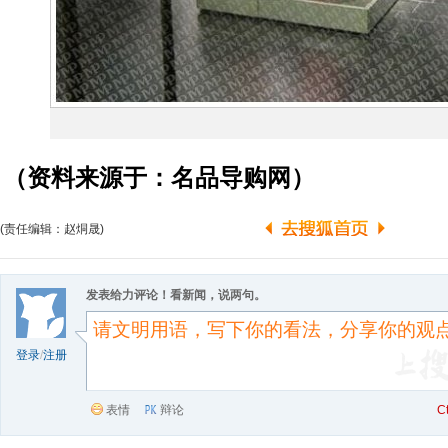
（资料来源于：名品导购网）
(责任编辑：赵烔晟)
发表给力评论！看新闻，说两句。
登录
/
注册
表情
辩论
C