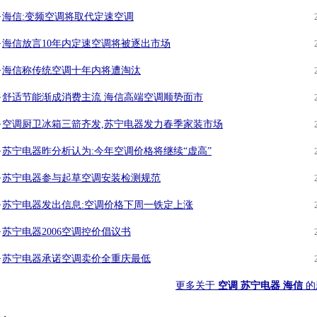
·
海信:变频空调将取代定速空调
·
海信放言10年内定速空调将被逐出市场
·
海信称传统空调十年内将遭淘汰
·
舒适节能渐成消费主流 海信高端空调顺势面市
·
空调厨卫冰箱三箭齐发,苏宁电器发力春季家装市场
·
苏宁电器昨分析认为:今年空调价格将继续“虚高”
·
苏宁电器参与起草空调安装检测规范
·
苏宁电器发出信息:空调价格下周一铁定上涨
·
苏宁电器2006空调控价倡议书
·
苏宁电器承诺空调卖价全重庆最低
更多关于
空调 苏宁电器 海信
的