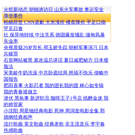
火炬新动态
胡锦涛访日
山东火车事故
奥运安全
辱华事件
柏杨辞世
CNN道歉
大米涨价
楼盘降价
手足口病
罕见日食
社 保异地转续
中法关系
德国爆发骚乱
缅甸风暴
失业率
央视质疑29岁市长
邓玉娇失踪
朝鲜军事演习
日本
兵赎罪
石首网站被黑
篡改温总讲话
夏日减肥秘方
日本瘦
脸法
宋美龄牛奶洗澡
中共卧底结局
慈禧不快乐
侵略中
国报告
肥田喜事
火影忍者
我的团长我的团
林心如专辑
我的青春谁做主
潜伏
黑执事
新进职员
咖啡王子1号店
纸醉金迷
我
的帅管家
小沈阳
周星驰经典电影
死神
周润发电影全集
郭
德纲经典相声
流行歌曲
英文歌曲
经典老歌
非主流音乐
李宇春
伤感歌曲