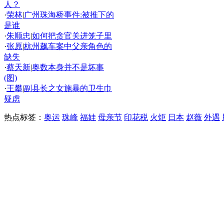
人？
·
荣林
|
广州珠海桥事件:被推下的
是谁
·
朱顺忠
|
如何把贪官关进笼子里
·
张原
|
杭州飙车案中父亲角色的
缺失
·
蔡天新
|
奥数本身并不是坏事
(图)
·
王攀
|
副县长之女施暴的卫生巾
疑虑
热点标签：
奥运
珠峰
福娃
母亲节
印花税
火炬
日本
赵薇
外遇
精彩推荐