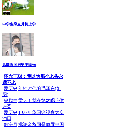
中学生乘直升机上学
高圆圆同居男友曝光
·
怀念丁聪：我以为那个老头永
远不老
·
爱历史
|
年轻时代的毛泽东(组
图)
·
曾鹏宇
|
雷人！我在绝对唱响做
评委
·
爱历史
|
1977年华国锋视察大庆
油田
·
韩浩月
|
批评余秋雨是侮辱中国