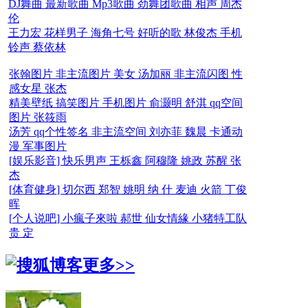
DJ舞曲
最新歌曲
Mp3歌曲
劲舞团歌曲
相声
周杰
伦
王力宏
花样男子
海角七号
好听的歌
林俊杰
手机
铃声
蔡依林
张翰图片
非主流图片
美女
汤加丽
非主流闪图
性
感女星
张杰
精美壁纸
搞笑图片
手机图片
俞灏明
舒淇
qq空间
图片
张筱雨
汤芳
qq个性签名
非主流空间
刘亦菲
魏晨
卡通动
漫
军事图片
[
娱乐影音
]
快乐男声
王栎鑫
阿穆隆
姚政
苏醒
张
杰
[
体育健身
]
切尔西
郑智
姚明
纳 什
麦迪
火箭
丁俊
晖
[
个人说吧
]
小瘋子來啦
郝世
仙女情緣
小猪特工队
贵 定
更多>>