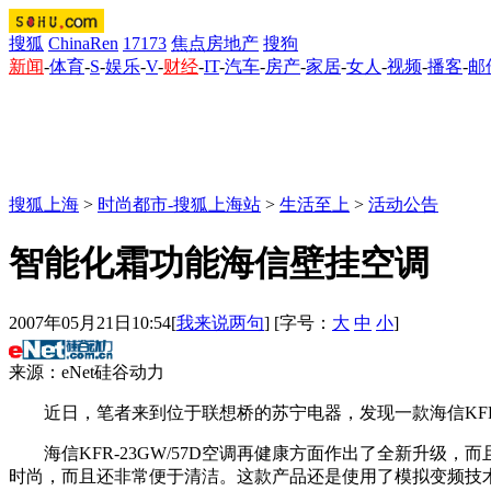
搜狐
ChinaRen
17173
焦点房地产
搜狗
新闻
-
体育
-
S
-
娱乐
-
V
-
财经
-
IT
-
汽车
-
房产
-
家居
-
女人
-
视频
-
播客
-
邮
搜狐上海
>
时尚都市-搜狐上海站
>
生活至上
>
活动公告
智能化霜功能海信壁挂空调
2007年05月21日10:54
[
我来说两句
] [字号：
大
中
小
]
来源：eNet硅谷动力
近日，笔者来到位于联想桥的苏宁电器，发现一款海信KFR-23
海信KFR-23GW/57D空调再健康方面作出了全新升级
时尚，而且还非常便于清洁。这款产品还是使用了模拟变频技