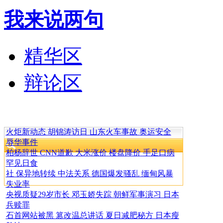
我来说两句
精华区
辩论区
火炬新动态
胡锦涛访日
山东火车事故
奥运安全
辱华事件
柏杨辞世
CNN道歉
大米涨价
楼盘降价
手足口病
罕见日食
社 保异地转续
中法关系
德国爆发骚乱
缅甸风暴
失业率
央视质疑29岁市长
邓玉娇失踪
朝鲜军事演习
日本
兵赎罪
石首网站被黑
篡改温总讲话
夏日减肥秘方
日本瘦