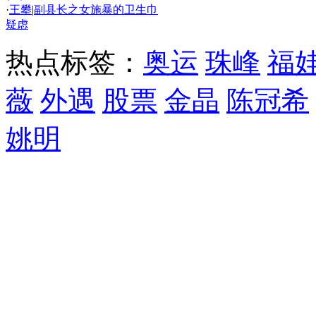
·
王攀
|
副县长之女施暴的卫生巾
疑虑
热点标签：
奥运
珠峰
福
薇
外遇
股票
金晶
陈冠希
姚明
精彩推荐