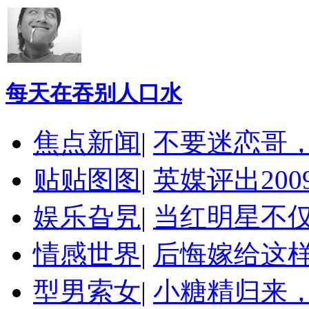
每天在吞别人口水
焦点新闻
|
不要迷恋哥
贴贴图图
|
英媒评出20
娱乐旮旯
|
当红明星不
情感世界
|
后悔嫁给这
型男索女
|
小糖精归来