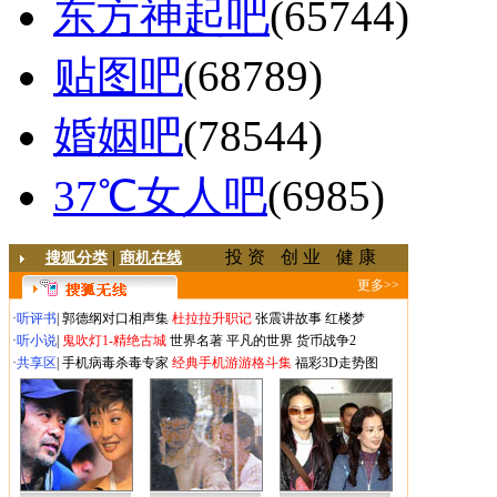
东方神起吧
(65744)
贴图吧
(68789)
婚姻吧
(78544)
37℃女人吧
(6985)
|
投 资
创 业
健 康
搜狐分类
商机在线
更多>>
·
听评书
|
郭德纲对口相声集
杜拉拉升职记
张震讲故事
红楼梦
·
听小说
|
鬼吹灯1-精绝古城
世界名著
平凡的世界
货币战争2
·
共享区
|
手机病毒杀毒专家
经典手机游游格斗集
福彩3D走势图