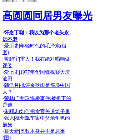
高圆圆同居男友曝光
·
怀念丁聪：我以为那个老头永
远不老
·
爱历史
|
年轻时代的毛泽东(组
图)
·
曾鹏宇
|
雷人！我在绝对唱响做
评委
·
爱历史
|
1977年华国锋视察大庆
油田
·
韩浩月
|
批评余秋雨是侮辱中国
人？
·
荣林
|
广州珠海桥事件:被推下的
是谁
·
朱顺忠
|
如何把贪官关进笼子里
·
张原
|
杭州飙车案中父亲角色的
缺失
·
蔡天新
|
奥数本身并不是坏事
(图)