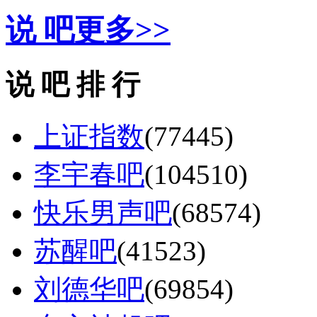
说 吧
更多>>
说 吧 排 行
上证指数
(77445)
李宇春吧
(104510)
快乐男声吧
(68574)
苏醒吧
(41523)
刘德华吧
(69854)