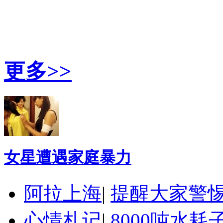
更多>>
女星遭遇家庭暴力
阿拉上海
|
提醒大家警
心情札记
|
8000吨水