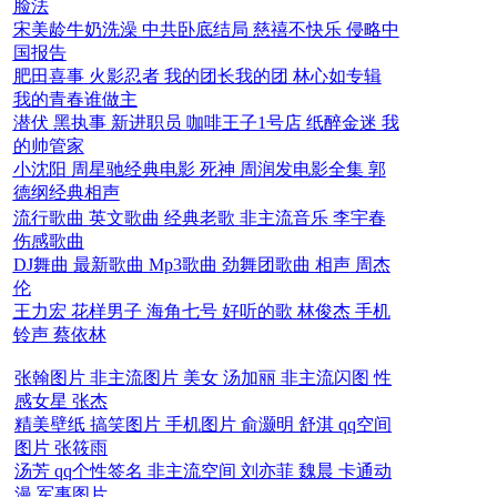
脸法
宋美龄牛奶洗澡
中共卧底结局
慈禧不快乐
侵略中
国报告
肥田喜事
火影忍者
我的团长我的团
林心如专辑
我的青春谁做主
潜伏
黑执事
新进职员
咖啡王子1号店
纸醉金迷
我
的帅管家
小沈阳
周星驰经典电影
死神
周润发电影全集
郭
德纲经典相声
流行歌曲
英文歌曲
经典老歌
非主流音乐
李宇春
伤感歌曲
DJ舞曲
最新歌曲
Mp3歌曲
劲舞团歌曲
相声
周杰
伦
王力宏
花样男子
海角七号
好听的歌
林俊杰
手机
铃声
蔡依林
张翰图片
非主流图片
美女
汤加丽
非主流闪图
性
感女星
张杰
精美壁纸
搞笑图片
手机图片
俞灏明
舒淇
qq空间
图片
张筱雨
汤芳
qq个性签名
非主流空间
刘亦菲
魏晨
卡通动
漫
军事图片