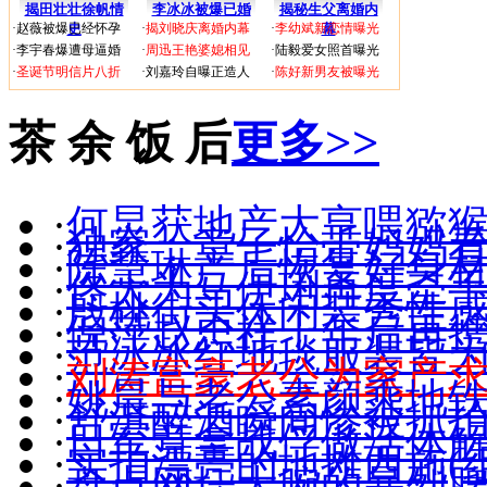
揭田壮壮徐帆情
李冰冰被爆已婚
揭秘生父离婚内
·
赵薇被爆已经怀孕
史
·
揭刘晓庆离婚内幕
·
李幼斌新恋情曝光
幕
·
李宇春爆遭母逼婚
·
周迅王艳婆媳相见
·
陆毅爱女照首曝光
·
圣诞节明信片八折
·
刘嘉玲自曝正造人
·
陈好新男友被曝光
茶 余 饭 后
更多>>
·
何炅获地产大亨喂猕猴
·
独家：章子怡带妈妈
·
陈慧琳产后恢复好身材(
·
佟大为马伊琍再度牵手(
·
殷桃街头休闲装秀性感(
·
倪萍赵忠祥十年后再
·
范冰冰红地毯服装皆
·
刘涛富豪老公为家产
·
姚晨与老公素颜乘地
·
舒淇醉酒瞬间惨被抓拍(
·
日军竟拿战俘做活体
·
实拍漂亮的地摊西施(组
·
盘点网坛大腕的暴烈