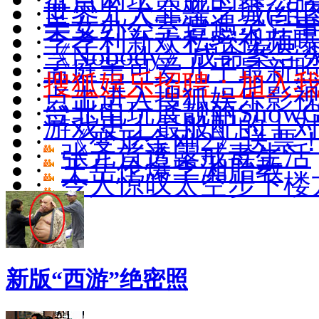
·
世界九大罪恶之城(组图
·
美女办公室遭遇灵异
·
李孝利新欢私密视频
·
《Nobody》成命案导
·
孟庭苇可爱儿子最新照(
·
搜狐娱乐招聘：加入
·
点击进入搜狐娱乐影
·
台北电玩展靓丽ShowGi
·
游戏史上最般配的十
·
《变形金刚2》送票
·
张元首透露戒毒生活
·
王岳伦爆李湘胎教
·
令人惊叹太空步下楼
新版“西游”绝密照