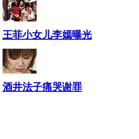
王菲小女儿李嫣曝光
酒井法子痛哭谢罪
健 康 指 南