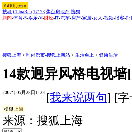
搜狐
ChinaRen
17173
焦点房地产
搜狗
新闻
-
体育
-
S
-
娱乐
-
V
-
财经
-
IT
-
汽车
-
房产
-
家居
-
女人
-
视频
-
播客
-
邮
搜狐上海
>
时尚都市-搜狐上海站
>
生活至上
>
健康生活
14款迥异风格电视墙[
2007年05月28日11:01
[
我来说两句
] [
来源：搜狐上海