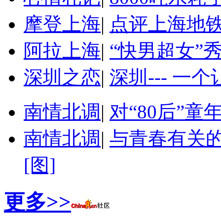
摩登上海
|
点评上海地
阿拉上海
|
“快男超女”
深圳之恋
|
深圳--- 一
南情北调
|
对“80后”
南情北调
|
与青春有关的
[图]
更多>>