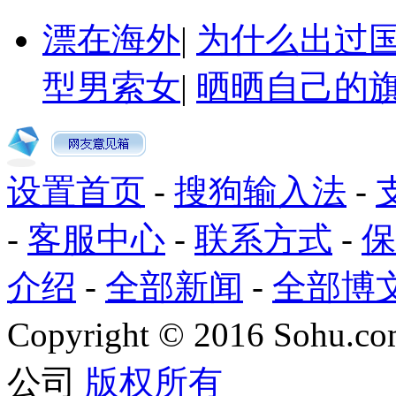
漂在海外
|
为什么出过
型男索女
|
晒晒自己的
设置首页
-
搜狗输入法
-
-
客服中心
-
联系方式
-
保
介绍
-
全部新闻
-
全部博
Copyright
©
2016 Sohu.com
公司
版权所有