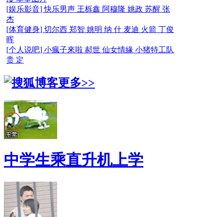
[
娱乐影音
]
快乐男声
王栎鑫
阿穆隆
姚政
苏醒
张
杰
[
体育健身
]
切尔西
郑智
姚明
纳 什
麦迪
火箭
丁俊
晖
[
个人说吧
]
小瘋子來啦
郝世
仙女情緣
小猪特工队
贵 定
更多>>
中学生乘直升机上学