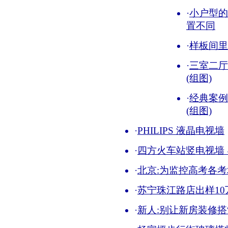
·
小户型的
置不同
·
样板间里
·
三室二厅
(组图)
·
经典案例
(组图)
·
PHILIPS 液晶电视墙
·
四方火车站竖电视墙 
·
北京:为监控高考各考
·
苏宁珠江路店出样10
·
新人:别让新房装修搭