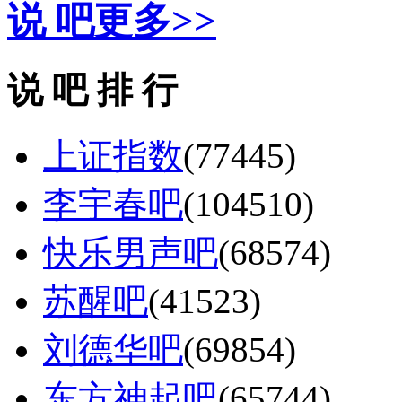
说 吧
更多>>
说 吧 排 行
上证指数
(77445)
李宇春吧
(104510)
快乐男声吧
(68574)
苏醒吧
(41523)
刘德华吧
(69854)
东方神起吧
(65744)