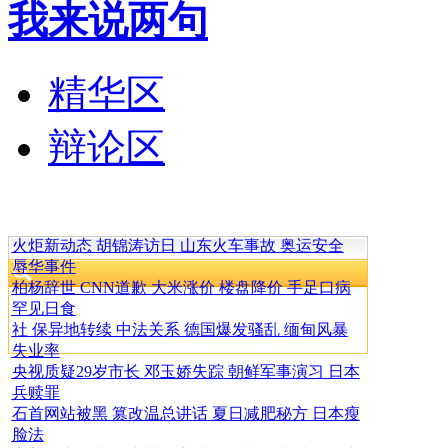
我来说两句
精华区
辩论区
火炬新动态
胡锦涛访日
山东火车事故
奥运安全
辱华事件
柏杨辞世
CNN道歉
大米涨价
楼盘降价
手足口病
罕见日食
社 保异地转续
中法关系
德国爆发骚乱
缅甸风暴
失业率
央视质疑29岁市长
邓玉娇失踪
朝鲜军事演习
日本
兵赎罪
石首网站被黑
篡改温总讲话
夏日减肥秘方
日本瘦
脸法