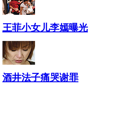
王菲小女儿李嫣曝光
酒井法子痛哭谢罪
健 康 指 南