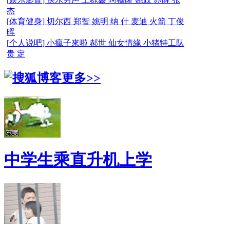
杰
[
体育健身
]
切尔西
郑智
姚明
纳 什
麦迪
火箭
丁俊
晖
[
个人说吧
]
小瘋子來啦
郝世
仙女情緣
小猪特工队
贵 定
更多>>
中学生乘直升机上学