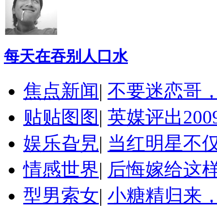
每天在吞别人口水
焦点新闻
|
不要迷恋哥
贴贴图图
|
英媒评出20
娱乐旮旯
|
当红明星不
情感世界
|
后悔嫁给这
型男索女
|
小糖精归来