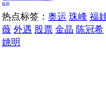
疑虑
热点标签：
奥运
珠峰
福
薇
外遇
股票
金晶
陈冠希
姚明
精彩推荐