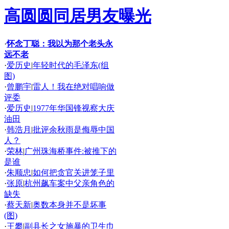
高圆圆同居男友曝光
·
怀念丁聪：我以为那个老头永
远不老
·
爱历史
|
年轻时代的毛泽东(组
图)
·
曾鹏宇
|
雷人！我在绝对唱响做
评委
·
爱历史
|
1977年华国锋视察大庆
油田
·
韩浩月
|
批评余秋雨是侮辱中国
人？
·
荣林
|
广州珠海桥事件:被推下的
是谁
·
朱顺忠
|
如何把贪官关进笼子里
·
张原
|
杭州飙车案中父亲角色的
缺失
·
蔡天新
|
奥数本身并不是坏事
(图)
·
王攀
|
副县长之女施暴的卫生巾