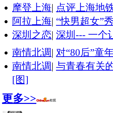
摩登上海
|
点评上海地
阿拉上海
|
“快男超女”
深圳之恋
|
深圳--- 一
南情北调
|
对“80后”
南情北调
|
与青春有关的
[图]
更多>>