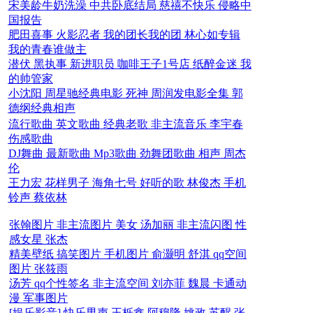
宋美龄牛奶洗澡
中共卧底结局
慈禧不快乐
侵略中
国报告
肥田喜事
火影忍者
我的团长我的团
林心如专辑
我的青春谁做主
潜伏
黑执事
新进职员
咖啡王子1号店
纸醉金迷
我
的帅管家
小沈阳
周星驰经典电影
死神
周润发电影全集
郭
德纲经典相声
流行歌曲
英文歌曲
经典老歌
非主流音乐
李宇春
伤感歌曲
DJ舞曲
最新歌曲
Mp3歌曲
劲舞团歌曲
相声
周杰
伦
王力宏
花样男子
海角七号
好听的歌
林俊杰
手机
铃声
蔡依林
张翰图片
非主流图片
美女
汤加丽
非主流闪图
性
感女星
张杰
精美壁纸
搞笑图片
手机图片
俞灏明
舒淇
qq空间
图片
张筱雨
汤芳
qq个性签名
非主流空间
刘亦菲
魏晨
卡通动
漫
军事图片
[
娱乐影音
]
快乐男声
王栎鑫
阿穆隆
姚政
苏醒
张