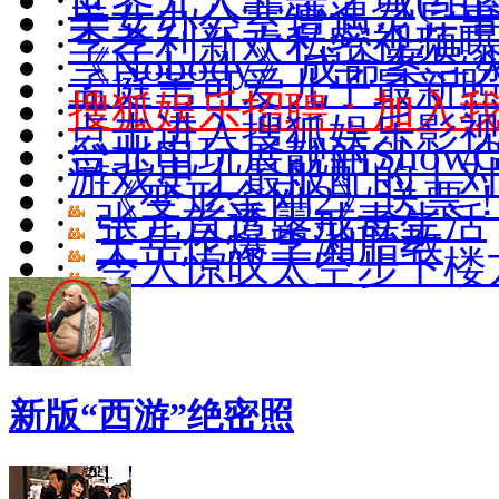
·
美女办公室遭遇灵异
·
李孝利新欢私密视频
·
《Nobody》成命案导
·
孟庭苇可爱儿子最新照(
·
搜狐娱乐招聘：加入
·
点击进入搜狐娱乐影
·
台北电玩展靓丽ShowGi
·
游戏史上最般配的十
·
《变形金刚2》送票
·
张元首透露戒毒生活
·
王岳伦爆李湘胎教
·
令人惊叹太空步下楼
新版“西游”绝密照