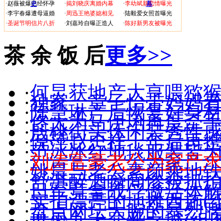
·
赵薇被爆已经怀孕
史
·
揭刘晓庆离婚内幕
·
李幼斌新恋情曝光
幕
·
李宇春爆遭母逼婚
·
周迅王艳婆媳相见
·
陆毅爱女照首曝光
·
圣诞节明信片八折
·
刘嘉玲自曝正造人
·
陈好新男友被曝光
茶 余 饭 后
更多>>
·
何炅获地产大亨喂猕猴
·
独家：章子怡带妈妈
·
陈慧琳产后恢复好身材(
·
佟大为马伊琍再度牵手(
·
殷桃街头休闲装秀性感(
·
倪萍赵忠祥十年后再
·
范冰冰红地毯服装皆
·
刘涛富豪老公为家产
·
姚晨与老公素颜乘地
·
舒淇醉酒瞬间惨被抓拍(
·
日军竟拿战俘做活体
·
实拍漂亮的地摊西施(组
·
盘点网坛大腕的暴烈
·
世界九大罪恶之城(组图