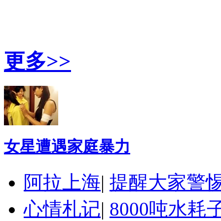
更多>>
女星遭遇家庭暴力
阿拉上海
|
提醒大家警
心情札记
|
8000吨水