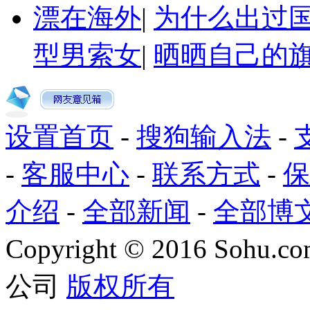
漂在海外
|
为什么出过
型男索女
|
晒晒自己的
设置首页
-
搜狗输入法
-
-
客服中心
-
联系方式
-
保
介绍
-
全部新闻
-
全部博
Copyright
©
2016 Sohu.com
公司
版权所有