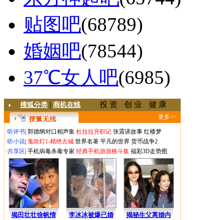
贴图吧
(68789)
婚姻吧
(78544)
37℃女人吧
(6985)
|
投 资
创 业
健 康
搜狐分类
商机在线
更多>>
·
听评书
|
郭德纲对口相声集
杜拉拉升职记
张震讲故事
红楼梦
·
听小说
|
鬼吹灯1-精绝古城
世界名著
平凡的世界
货币战争2
·
共享区
|
手机病毒杀毒专家
经典手机游游格斗集
福彩3D走势图
揭田壮壮徐帆情
李冰冰被爆已婚
揭秘生父离婚内