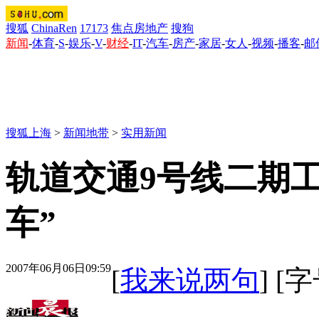
搜狐
ChinaRen
17173
焦点房地产
搜狗
新闻
-
体育
-
S
-
娱乐
-
V
-
财经
-
IT
-
汽车
-
房产
-
家居
-
女人
-
视频
-
播客
-
邮
搜狐上海
>
新闻地带
>
实用新闻
轨道交通9号线二期工
车”
2007年06月06日09:59
[
我来说两句
] [