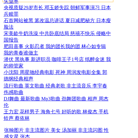
失业率
央视质疑29岁市长
邓玉娇失踪
朝鲜军事演习
日本
兵赎罪
石首网站被黑
篡改温总讲话
夏日减肥秘方
日本瘦
脸法
宋美龄牛奶洗澡
中共卧底结局
慈禧不快乐
侵略中
国报告
肥田喜事
火影忍者
我的团长我的团
林心如专辑
我的青春谁做主
潜伏
黑执事
新进职员
咖啡王子1号店
纸醉金迷
我
的帅管家
小沈阳
周星驰经典电影
死神
周润发电影全集
郭
德纲经典相声
流行歌曲
英文歌曲
经典老歌
非主流音乐
李宇春
伤感歌曲
DJ舞曲
最新歌曲
Mp3歌曲
劲舞团歌曲
相声
周杰
伦
王力宏
花样男子
海角七号
好听的歌
林俊杰
手机
铃声
蔡依林
张翰图片
非主流图片
美女
汤加丽
非主流闪图
性
感女星
张杰