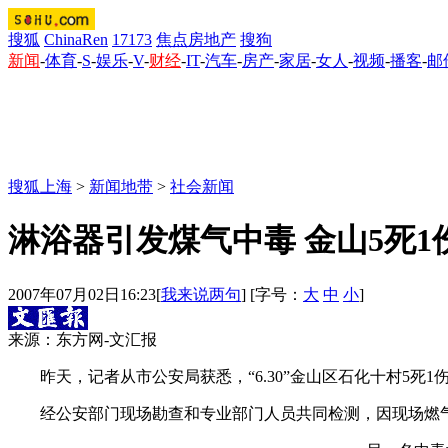
搜狐
ChinaRen
17173
焦点房地产
搜狗
新闻
-
体育
-
S
-
娱乐
-
V
-
财经
-
IT
-
汽车
-
房产
-
家居
-
女人
-
视频
-
播客
-
邮
搜狐上海
>
新闻地带
>
社会新闻
淋浴器引发煤气中毒 金山5死1
2007年07月02日16:23
[
我来说两句
] [字号：
大
中
小
]
来源：东方网-文汇报
昨天，记者从市公安局获悉，“6.30”金山区石化十村5死
经公安部门现场勘查和专业部门人员共同检测，因现场燃气