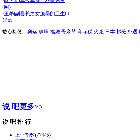
·
蔡天新
|
奥数本身并不是坏事
(图)
·
王攀
|
副县长之女施暴的卫生巾
疑虑
热点标签：
奥运
珠峰
福娃
母亲节
印花税
火炬
日本
赵薇
外遇
精彩推荐
说 吧
更多>>
说 吧 排 行
上证指数
(77445)