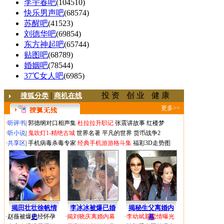
李宇春吧
(104510)
快乐男声吧
(68574)
苏醒吧
(41523)
刘德华吧
(69854)
东方神起吧
(65744)
贴图吧
(68789)
婚姻吧
(78544)
37℃女人吧
(6985)
|
投 资
创 业
健 康
搜狐分类
商机在线
更多>>
·
听评书
|
郭德纲对口相声集
杜拉拉升职记
张震讲故事
红楼梦
·
听小说
|
鬼吹灯1-精绝古城
世界名著
平凡的世界
货币战争2
·
共享区
|
手机病毒杀毒专家
经典手机游游格斗集
福彩3D走势图
揭田壮壮徐帆情
李冰冰被爆已婚
揭秘生父离婚内
·
赵薇被爆已经怀孕
史
·
揭刘晓庆离婚内幕
·
李幼斌新恋情曝光
幕