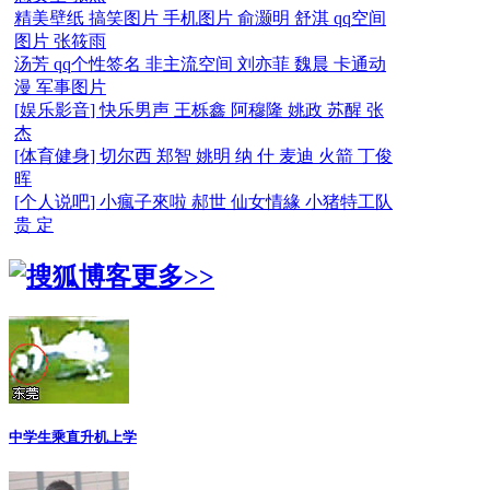
精美壁纸
搞笑图片
手机图片
俞灏明
舒淇
qq空间
图片
张筱雨
汤芳
qq个性签名
非主流空间
刘亦菲
魏晨
卡通动
漫
军事图片
[
娱乐影音
]
快乐男声
王栎鑫
阿穆隆
姚政
苏醒
张
杰
[
体育健身
]
切尔西
郑智
姚明
纳 什
麦迪
火箭
丁俊
晖
[
个人说吧
]
小瘋子來啦
郝世
仙女情緣
小猪特工队
贵 定
更多>>
中学生乘直升机上学