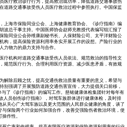
医疗救治诊疗行为，提高救治成功率，降低道路交通事故伤
在道路交通事故受伤人员医疗救治过程中参照执行。中国保监
上海市保险同业公会、上海健康教育协会、《诊疗指南》编
胡波总干事主持。中国医师协会赵师充教授代表编写组汇报了
保险同业公会孙维康副秘书长、人保财险公司、太平洋财险公
机构，提高保险资源利用率务实开展工作的设想。产险行业的
人力物力的鼎力支持与合作。
疗机构对道路交通事故受伤人员依法、规范救治的指导性文
，规范医疗行为、合理利用医疗资源、减少医患矛盾，有效规
解除后顾之忧，提高交通伤救治质量有重要的意义，希望与
特别强调了开展预防道路交通伤害宣传，大力提倡关口前移，
参与了《诊疗指南》的编写工作。慈铭健康体检集团针对每年有
事故人员创伤诊疗指南》，对驾车族群体进行健康体检，及时排
她从关心广大驾车族以及更大范围的人民群众健康的角度，谈了
疗与保险两个行业如何加强合作，改善交强险伤者救治环境，使
可操作性。
死亡率和伤残率，提高有限医疗资源和保险资源利用率的行业