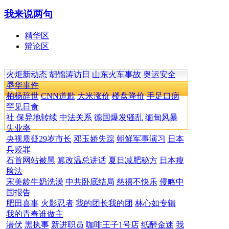
我来说两句
精华区
辩论区
火炬新动态
胡锦涛访日
山东火车事故
奥运安全
辱华事件
柏杨辞世
CNN道歉
大米涨价
楼盘降价
手足口病
罕见日食
社 保异地转续
中法关系
德国爆发骚乱
缅甸风暴
失业率
央视质疑29岁市长
邓玉娇失踪
朝鲜军事演习
日本
兵赎罪
石首网站被黑
篡改温总讲话
夏日减肥秘方
日本瘦
脸法
宋美龄牛奶洗澡
中共卧底结局
慈禧不快乐
侵略中
国报告
肥田喜事
火影忍者
我的团长我的团
林心如专辑
我的青春谁做主
潜伏
黑执事
新进职员
咖啡王子1号店
纸醉金迷
我