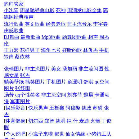
的帅管家
小沈阳
周星驰经典电影
死神
周润发电影全集
郭
德纲经典相声
流行歌曲
英文歌曲
经典老歌
非主流音乐
李宇春
伤感歌曲
DJ舞曲
最新歌曲
Mp3歌曲
劲舞团歌曲
相声
周杰
伦
王力宏
花样男子
海角七号
好听的歌
林俊杰
手机
铃声
蔡依林
张翰图片
非主流图片
美女
汤加丽
非主流闪图
性
感女星
张杰
精美壁纸
搞笑图片
手机图片
俞灏明
舒淇
qq空间
图片
张筱雨
汤芳
qq个性签名
非主流空间
刘亦菲
魏晨
卡通动
漫
军事图片
[
娱乐影音
]
快乐男声
王栎鑫
阿穆隆
姚政
苏醒
张
杰
[
体育健身
]
切尔西
郑智
姚明
纳 什
麦迪
火箭
丁俊
晖
[
个人说吧
]
小瘋子來啦
郝世
仙女情緣
小猪特工队