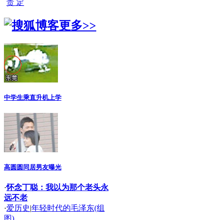
贵 定
更多>>
中学生乘直升机上学
高圆圆同居男友曝光
·
怀念丁聪：我以为那个老头永
远不老
·
爱历史
|
年轻时代的毛泽东(组
图)