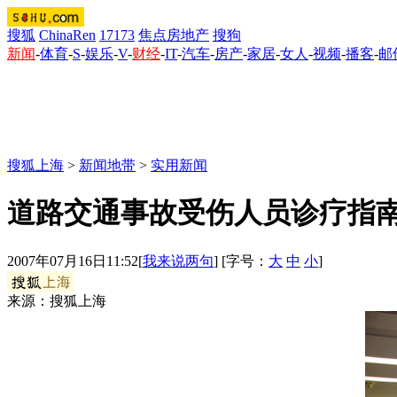
搜狐
ChinaRen
17173
焦点房地产
搜狗
新闻
-
体育
-
S
-
娱乐
-
V
-
财经
-
IT
-
汽车
-
房产
-
家居
-
女人
-
视频
-
播客
-
邮
搜狐上海
>
新闻地带
>
实用新闻
道路交通事故受伤人员诊疗指
2007年07月16日11:52
[
我来说两句
] [字号：
大
中
小
]
来源：搜狐上海