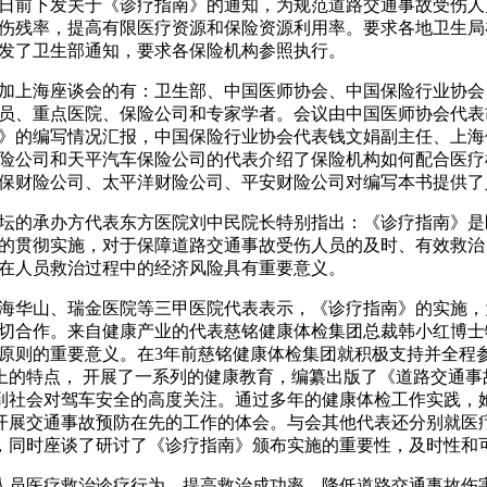
前下发关于《诊疗指南》的通知，为规范道路交通事故受伤人员
伤残率，提高有限医疗资源和保险资源利用率。要求各地卫生局
发了卫生部通知，要求各保险机构参照执行。
上海座谈会的有：卫生部、中国医师协会、中国保险行业协会，
员、重点医院、保险公司和专家学者。会议由中国医师协会代表
》的编写情况汇报，中国保险行业协会代表钱文娟副主任、上海
险公司和天平汽车保险公司的代表介绍了保险机构如何配合医疗
保财险公司、太平洋财险公司、平安财险公司对编写本书提供了
的承办方代表东方医院刘中民院长特别指出：《诊疗指南》是医
的贯彻实施，对于保障道路交通事故受伤人员的及时、有效救治
在人员救治过程中的经济风险具有重要意义。
华山、瑞金医院等三甲医院代表表示，《诊疗指南》的实施，为
切合作。来自健康产业的代表慈铭健康体检集团总裁韩小红博士
原则的重要意义。在3年前慈铭健康体检集团就积极支持并全程
上的特点， 开展了一系列的健康教育，编纂出版了《道路交通
到社会对驾车安全的高度关注。通过多年的健康体检工作实践，
开展交通事故预防在先的工作的体会。与会其他代表还分别就医
，同时座谈了研讨了《诊疗指南》颁布实施的重要性，及时性和
员医疗救治诊疗行为，提高救治成功率，降低道路交通事故伤害