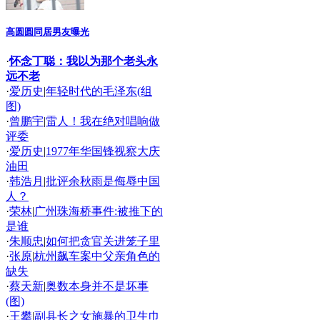
高圆圆同居男友曝光
·
怀念丁聪：我以为那个老头永
远不老
·
爱历史
|
年轻时代的毛泽东(组
图)
·
曾鹏宇
|
雷人！我在绝对唱响做
评委
·
爱历史
|
1977年华国锋视察大庆
油田
·
韩浩月
|
批评余秋雨是侮辱中国
人？
·
荣林
|
广州珠海桥事件:被推下的
是谁
·
朱顺忠
|
如何把贪官关进笼子里
·
张原
|
杭州飙车案中父亲角色的
缺失
·
蔡天新
|
奥数本身并不是坏事
(图)
·
王攀
|
副县长之女施暴的卫生巾