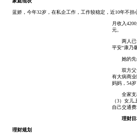
家庭现状
蓝娇，今年32岁，在私企工作，工作较稳定，近10年不担
月收入42
元。
两人已于2
平安“康乃
她的先生于
双方父母身
有大病商业
妈妈，54
全家支出：（
（3）女儿上
自己交通费2
理财目
理财规划