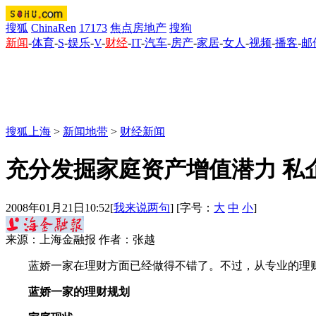
搜狐
ChinaRen
17173
焦点房地产
搜狗
新闻
-
体育
-
S
-
娱乐
-
V
-
财经
-
IT
-
汽车
-
房产
-
家居
-
女人
-
视频
-
播客
-
邮
搜狐上海
>
新闻地带
>
财经新闻
充分发掘家庭资产增值潜力 私
2008年01月21日10:52
[
我来说两句
] [字号：
大
中
小
]
来源：上海金融报 作者：张越
蓝娇一家在理财方面已经做得不错了。不过，从专业的理财
蓝娇一家的理财规划