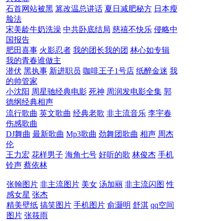
石首网站被黑
篡改温总讲话
夏日减肥秘方
日本瘦
脸法
宋美龄牛奶洗澡
中共卧底结局
慈禧不快乐
侵略中
国报告
肥田喜事
火影忍者
我的团长我的团
林心如专辑
我的青春谁做主
潜伏
黑执事
新进职员
咖啡王子1号店
纸醉金迷
我
的帅管家
小沈阳
周星驰经典电影
死神
周润发电影全集
郭
德纲经典相声
流行歌曲
英文歌曲
经典老歌
非主流音乐
李宇春
伤感歌曲
DJ舞曲
最新歌曲
Mp3歌曲
劲舞团歌曲
相声
周杰
伦
王力宏
花样男子
海角七号
好听的歌
林俊杰
手机
铃声
蔡依林
张翰图片
非主流图片
美女
汤加丽
非主流闪图
性
感女星
张杰
精美壁纸
搞笑图片
手机图片
俞灏明
舒淇
qq空间
图片
张筱雨