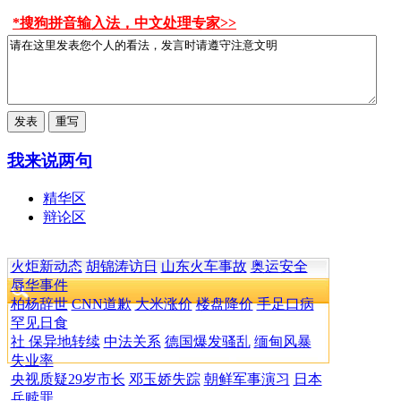
*搜狗拼音输入法，中文处理专家>>
我来说两句
精华区
辩论区
火炬新动态
胡锦涛访日
山东火车事故
奥运安全
辱华事件
柏杨辞世
CNN道歉
大米涨价
楼盘降价
手足口病
罕见日食
社 保异地转续
中法关系
德国爆发骚乱
缅甸风暴
失业率
央视质疑29岁市长
邓玉娇失踪
朝鲜军事演习
日本
兵赎罪