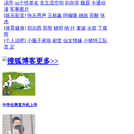
汤芳
qq个性签名
非主流空间
刘亦菲
魏晨
卡通动
漫
军事图片
[
娱乐影音
]
快乐男声
王栎鑫
阿穆隆
姚政
苏醒
张
杰
[
体育健身
]
切尔西
郑智
姚明
纳 什
麦迪
火箭
丁俊
晖
[
个人说吧
]
小瘋子來啦
郝世
仙女情緣
小猪特工队
贵 定
更多>>
中学生乘直升机上学