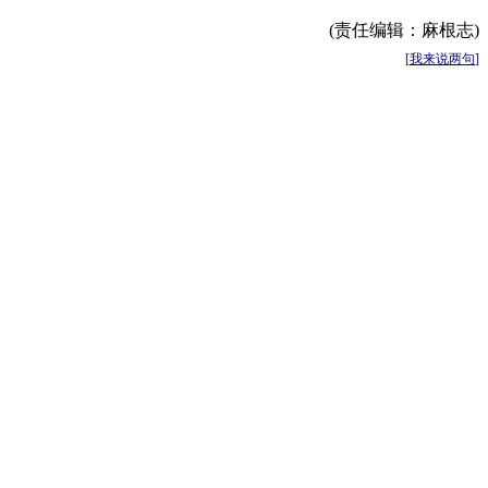
(责任编辑：麻根志)
[
我来说两句
]