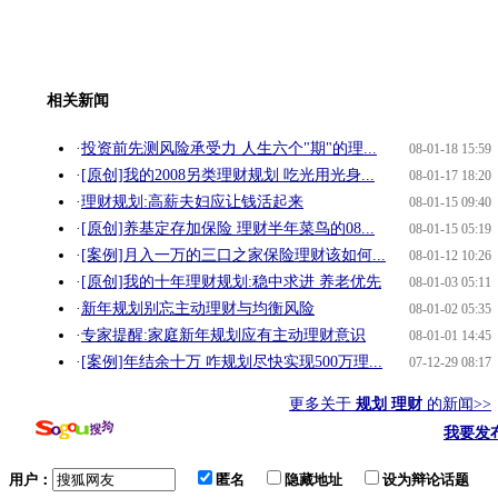
相关新闻
·
投资前先测风险承受力 人生六个"期"的理...
08-01-18 15:59
·
[原创]我的2008另类理财规划 吃光用光身...
08-01-17 18:20
·
理财规划:高薪夫妇应让钱活起来
08-01-15 09:40
·
[原创]养基定存加保险 理财半年菜鸟的08...
08-01-15 05:19
·
[案例]月入一万的三口之家保险理财该如何...
08-01-12 10:26
·
[原创]我的十年理财规划:稳中求进 养老优先
08-01-03 05:11
·
新年规划别忘主动理财与均衡风险
08-01-02 05:35
·
专家提醒:家庭新年规划应有主动理财意识
08-01-01 14:45
·
[案例]年结余十万 咋规划尽快实现500万理...
07-12-29 08:17
更多关于
规划 理财
的新闻>>
我要发
用户：
匿名
隐藏地址
设为辩论话题