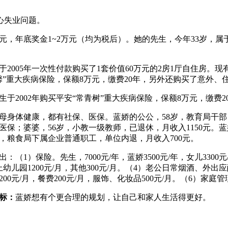
心失业问题。
00元，年底奖金1~2万元（均为税后）。她的先生，今年33岁，
005年一次性付款购买了1套价值60万元的2房1厅自住房。现有
馨”重大疾病保险，保额8万元，缴费20年，另外还购买了意外
2002年购买平安“常青树”重大疾病保险，保额8万元，缴费
体健康，都有社保、医保。蓝娇的公公，58岁，教育局干部，暂
医保；婆婆，56岁，小教一级教师，已退休，月收入1150元。蓝
岁，粮食局下属企业普通职工，单位内退，月收入700元。
1）保险。先生，7000元/年，蓝娇3500元/年，女儿3300元/
幼儿园1200元/月，其他300元/月。（4）老公日常烟酒、外出应酬
00元/月，餐费200元/月，服饰、化妆品500元/月。（6）家庭管
标：
蓝娇想有个更合理的规划，让自己和家人生活得更好。