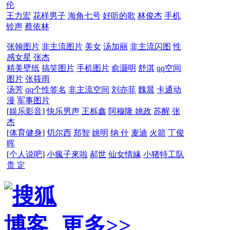
伦
王力宏
花样男子
海角七号
好听的歌
林俊杰
手机
铃声
蔡依林
张翰图片
非主流图片
美女
汤加丽
非主流闪图
性
感女星
张杰
精美壁纸
搞笑图片
手机图片
俞灏明
舒淇
qq空间
图片
张筱雨
汤芳
qq个性签名
非主流空间
刘亦菲
魏晨
卡通动
漫
军事图片
[
娱乐影音
]
快乐男声
王栎鑫
阿穆隆
姚政
苏醒
张
杰
[
体育健身
]
切尔西
郑智
姚明
纳 什
麦迪
火箭
丁俊
晖
[
个人说吧
]
小瘋子來啦
郝世
仙女情緣
小猪特工队
贵 定
更多>>