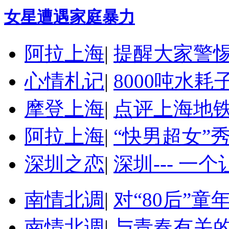
女星遭遇家庭暴力
阿拉上海
|
提醒大家警
心情札记
|
8000吨水
摩登上海
|
点评上海地
阿拉上海
|
“快男超女”
深圳之恋
|
深圳--- 一
南情北调
|
对“80后”
南情北调
|
与青春有关的