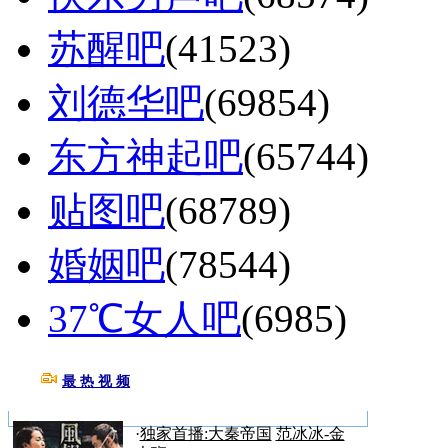
苏醒吧
(41523)
刘德华吧
(69854)
东方神起吧
(65744)
贴图吧
(68789)
婚姻吧
(78544)
37℃女人吧
(6985)
最 热 视 频
更多>>
·
独家首播:大秦帝国
范冰冰-金