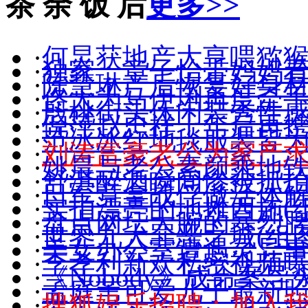
茶 余 饭 后
更多>>
·
何炅获地产大亨喂猕猴
·
独家：章子怡带妈妈
·
陈慧琳产后恢复好身材(
·
佟大为马伊琍再度牵手(
·
殷桃街头休闲装秀性感(
·
倪萍赵忠祥十年后再
·
范冰冰红地毯服装皆
·
刘涛富豪老公为家产
·
姚晨与老公素颜乘地
·
舒淇醉酒瞬间惨被抓拍(
·
日军竟拿战俘做活体
·
实拍漂亮的地摊西施(组
·
盘点网坛大腕的暴烈
·
世界九大罪恶之城(组图
·
美女办公室遭遇灵异
·
李孝利新欢私密视频
·
《Nobody》成命案导
·
孟庭苇可爱儿子最新照(
·
搜狐娱乐招聘：加入