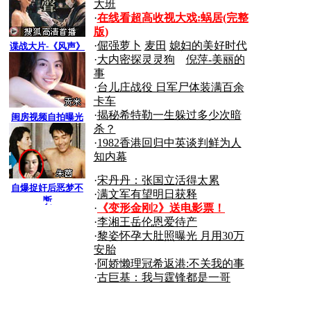
大班
·
在线看超高收视大戏:
蜗居(完整
版)
·
倔强萝卜
麦田
媳妇的美好时代
谍战大片-《风声》
·
大内密探灵灵狗
倪萍-美丽的
事
·
台儿庄战役 日军尸体装满百余
卡车
·
揭秘希特勒一生躲过多少次暗
闺房视频自拍曝光
杀？
·
1982香港回归中英谈判鲜为人
知内幕
·
宋丹丹：张国立活得太累
自爆捉奸后恶梦不
·
满文军有望明日获释
断
搜狐
·
《变形金刚2》送电影票！
·
李湘王岳伦恩爱待产
·
黎姿怀孕大肚照曝光 月用30万
商机
安胎
·
阿娇懒理冠希返港:不关我的事
·
古巨基：我与霆锋都是一哥