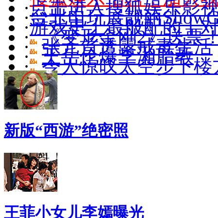
·
点击进入搜狐娱乐影
·
台北电玩展靓丽ShowGi
·
游戏史上最般配的十
·
《变形金刚2》送票
·
张元首透露戒毒生活
·
王岳伦爆李湘胎教
·
令人惊叹太空步下楼
新版“西游”绝密照
王菲小女儿李嫣曝光