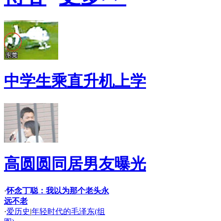
中学生乘直升机上学
高圆圆同居男友曝光
·
怀念丁聪：我以为那个老头永
远不老
·
爱历史
|
年轻时代的毛泽东(组