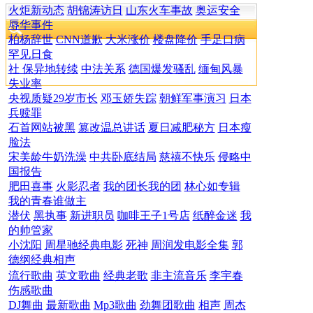
火炬新动态
胡锦涛访日
山东火车事故
奥运安全
辱华事件
柏杨辞世
CNN道歉
大米涨价
楼盘降价
手足口病
罕见日食
社 保异地转续
中法关系
德国爆发骚乱
缅甸风暴
失业率
央视质疑29岁市长
邓玉娇失踪
朝鲜军事演习
日本
兵赎罪
石首网站被黑
篡改温总讲话
夏日减肥秘方
日本瘦
脸法
宋美龄牛奶洗澡
中共卧底结局
慈禧不快乐
侵略中
国报告
肥田喜事
火影忍者
我的团长我的团
林心如专辑
我的青春谁做主
潜伏
黑执事
新进职员
咖啡王子1号店
纸醉金迷
我
的帅管家
小沈阳
周星驰经典电影
死神
周润发电影全集
郭
德纲经典相声
流行歌曲
英文歌曲
经典老歌
非主流音乐
李宇春
伤感歌曲
DJ舞曲
最新歌曲
Mp3歌曲
劲舞团歌曲
相声
周杰