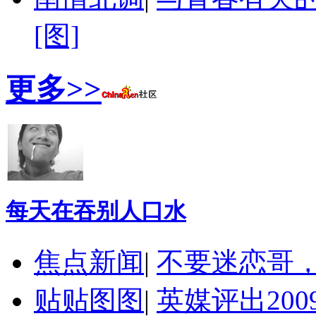
[图]
更多>>
每天在吞别人口水
焦点新闻
|
不要迷恋哥
贴贴图图
|
英媒评出20