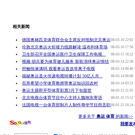
相关新闻
·
德国奥林匹克体育联合会主席反对抵制北京奥运
08-03-16 22:02
·
伦敦北京奥运火炬接力线路解读:温布利体育场
08-03-16 17:56
·
卫生部召开全国奥运医疗卫生保障工作电视...
08-03-15 18:22
·
视频:胡兵要为体育健儿服务 新歌演绎奥运情结
08-03-14 22:30
·
想畅快淋漓吗 观看奥运首选等离子电视
08-03-14 09:40
·
揭秘奥运圣火传递电视转播计划 50亿人共...
08-03-14 06:08
·
百所希望小学体育教师带奥运知识回农村
08-03-14 03:53
·
奥运主题即开型体育彩票3月下旬面世
08-03-13 21:05
·
北京电视台体育节目中心主持人魏翊东寄语
08-01-31 15:52
·
法国电视一台体育部制片人制作辱华节目而丢职
08-01-21 10:24
更多关于
奥运 体育
的新闻>>
我要发