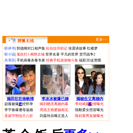
更多>>
·
听评书
|
郭德纲对口相声集
杜拉拉升职记
张震讲故事
红楼梦
·
听小说
|
鬼吹灯1-精绝古城
世界名著
平凡的世界
货币战争2
·
共享区
|
手机病毒杀毒专家
经典手机游游格斗集
福彩3D走势图
揭田壮壮徐帆情
李冰冰被爆已婚
揭秘生父离婚内
·
赵薇被爆已经怀孕
史
·
揭刘晓庆离婚内幕
·
李幼斌新恋情曝光
幕
·
李宇春爆遭母逼婚
·
周迅王艳婆媳相见
·
陆毅爱女照首曝光
·
圣诞节明信片八折
·
刘嘉玲自曝正造人
·
陈好新男友被曝光