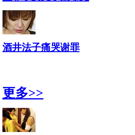
酒井法子痛哭谢罪
健 康 指 南
更多>>