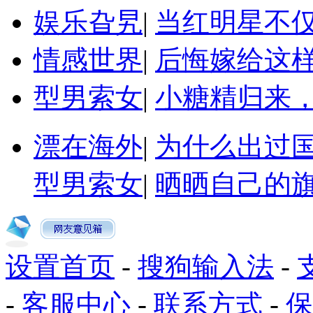
娱乐旮旯
|
当红明星不
情感世界
|
后悔嫁给这
型男索女
|
小糖精归来
漂在海外
|
为什么出过
型男索女
|
晒晒自己的
设置首页
-
搜狗输入法
-
-
客服中心
-
联系方式
-
保