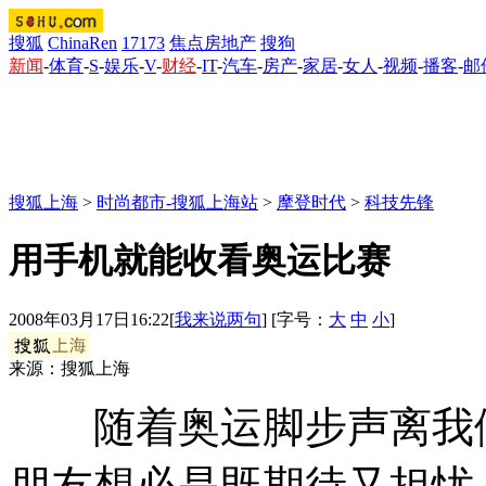
搜狐
ChinaRen
17173
焦点房地产
搜狗
新闻
-
体育
-
S
-
娱乐
-
V
-
财经
-
IT
-
汽车
-
房产
-
家居
-
女人
-
视频
-
播客
-
邮
搜狐上海
>
时尚都市-搜狐上海站
>
摩登时代
>
科技先锋
用手机就能收看奥运比赛
2008年03月17日16:22
[
我来说两句
] [字号：
大
中
小
]
来源：搜狐上海
随着奥运脚步声离我们
朋友想必是既期待又担忧