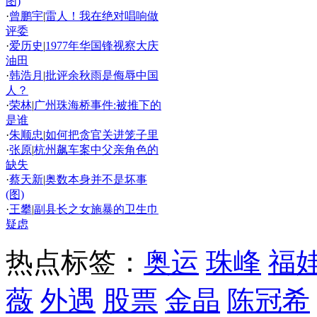
图)
·
曾鹏宇
|
雷人！我在绝对唱响做
评委
·
爱历史
|
1977年华国锋视察大庆
油田
·
韩浩月
|
批评余秋雨是侮辱中国
人？
·
荣林
|
广州珠海桥事件:被推下的
是谁
·
朱顺忠
|
如何把贪官关进笼子里
·
张原
|
杭州飙车案中父亲角色的
缺失
·
蔡天新
|
奥数本身并不是坏事
(图)
·
王攀
|
副县长之女施暴的卫生巾
疑虑
热点标签：
奥运
珠峰
福
薇
外遇
股票
金晶
陈冠希