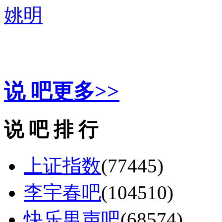
姚明
精彩推荐
说 吧
更多>>
说 吧 排 行
上证指数
(77445)
李宇春吧
(104510)
快乐男声吧
(68574)