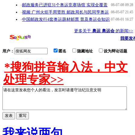
·
邮政服务已进驻31个奥运竞赛场馆 实现全覆盖
08-07-08 09:28
·
视频:广州火炬手周贤胜 邮政局长与民同亨奥运
08-05-07 21:45
·
中国邮政发行4套奥运题材邮票 普及奥运会知识
07-08-01 16:27
更多关于
奥运 奥运会
的新闻>>
我要发
用户：
匿名
隐藏地址
设为辩论话题
*搜狗拼音输入法，中文
处理专家>>
我来说两句