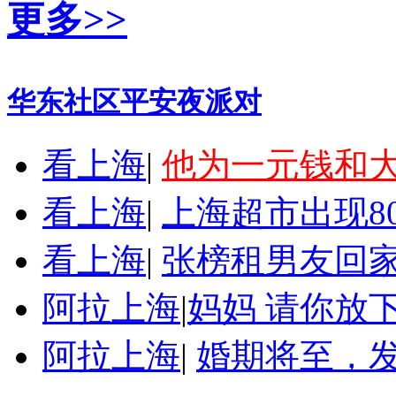
更多>>
华东社区平安夜派对
看上海
|
他为一元钱和
看上海
|
上海超市出现8
看上海
|
张榜租男友回家
阿拉上海
|
妈妈 请你放
阿拉上海
|
婚期将至，