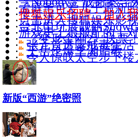
·
《Nobody》成命案导
·
孟庭苇可爱儿子最新照(
·
搜狐娱乐招聘：加入
·
点击进入搜狐娱乐影
·
台北电玩展靓丽ShowGi
·
游戏史上最般配的十
·
《变形金刚2》送票
·
张元首透露戒毒生活
·
王岳伦爆李湘胎教
·
令人惊叹太空步下楼
新版“西游”绝密照