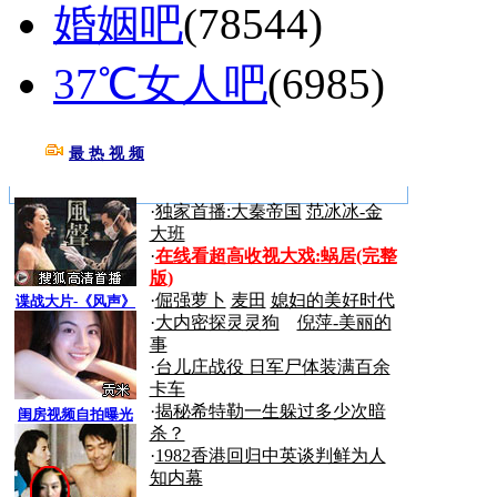
婚姻吧
(78544)
37℃女人吧
(6985)
最 热 视 频
更多>>
·
独家首播:大秦帝国
范冰冰-金
大班
·
在线看超高收视大戏:
蜗居(完整
版)
·
倔强萝卜
麦田
媳妇的美好时代
谍战大片-《风声》
·
大内密探灵灵狗
倪萍-美丽的
事
·
台儿庄战役 日军尸体装满百余
卡车
·
揭秘希特勒一生躲过多少次暗
闺房视频自拍曝光
杀？
·
1982香港回归中英谈判鲜为人
知内幕