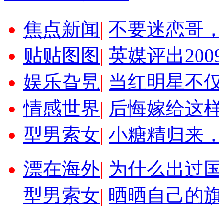
焦点新闻
|
不要迷恋哥
贴贴图图
|
英媒评出20
娱乐旮旯
|
当红明星不
情感世界
|
后悔嫁给这
型男索女
|
小糖精归来
漂在海外
|
为什么出过
型男索女
|
晒晒自己的