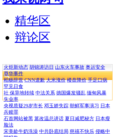
精华区
辩论区
火炬新动态
胡锦涛访日
山东火车事故
奥运安全
辱华事件
柏杨辞世
CNN道歉
大米涨价
楼盘降价
手足口病
罕见日食
社 保异地转续
中法关系
德国爆发骚乱
缅甸风暴
失业率
央视质疑29岁市长
邓玉娇失踪
朝鲜军事演习
日本
兵赎罪
石首网站被黑
篡改温总讲话
夏日减肥秘方
日本瘦
脸法
宋美龄牛奶洗澡
中共卧底结局
慈禧不快乐
侵略中