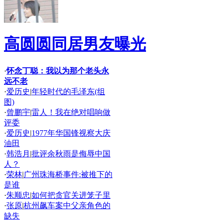
高圆圆同居男友曝光
·
怀念丁聪：我以为那个老头永
远不老
·
爱历史
|
年轻时代的毛泽东(组
图)
·
曾鹏宇
|
雷人！我在绝对唱响做
评委
·
爱历史
|
1977年华国锋视察大庆
油田
·
韩浩月
|
批评余秋雨是侮辱中国
人？
·
荣林
|
广州珠海桥事件:被推下的
是谁
·
朱顺忠
|
如何把贪官关进笼子里
·
张原
|
杭州飙车案中父亲角色的
缺失