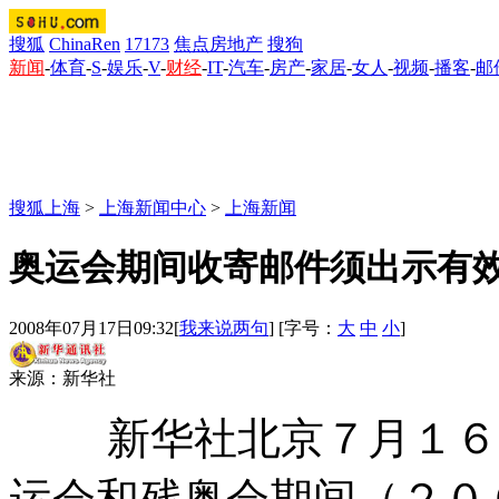
搜狐
ChinaRen
17173
焦点房地产
搜狗
新闻
-
体育
-
S
-
娱乐
-
V
-
财经
-
IT
-
汽车
-
房产
-
家居
-
女人
-
视频
-
播客
-
邮
搜狐上海
>
上海新闻中心
>
上海新闻
奥运会期间收寄邮件须出示有
2008年07月17日09:32
[
我来说两句
] [字号：
大
中
小
]
来源：新华社
新华社北京７月１６日
运会和残奥会期间（２０