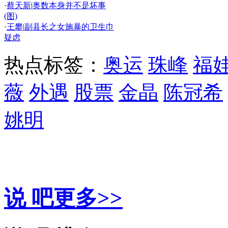
·
蔡天新
|
奥数本身并不是坏事
(图)
·
王攀
|
副县长之女施暴的卫生巾
疑虑
热点标签：
奥运
珠峰
福
薇
外遇
股票
金晶
陈冠希
姚明
精彩推荐
说 吧
更多>>