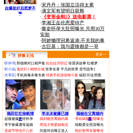
·
宋丹丹：张国立活得太累
自爆捉奸后恶梦不
·
满文军有望明日获释
断
搜狐
·
《变形金刚2》送电影票！
·
李湘王岳伦恩爱待产
·
黎姿怀孕大肚照曝光 月用30万
商机
安胎
·
阿娇懒理冠希返港:不关我的事
·
古巨基：我与霆锋都是一哥
更多>>
·
听评书
|
郭德纲对口相声集
杜拉拉升职记
张震讲故事
红楼梦
·
听小说
|
鬼吹灯1-精绝古城
世界名著
平凡的世界
货币战争2
·
共享区
|
手机病毒杀毒专家
经典手机游游格斗集
福彩3D走势图
揭田壮壮徐帆情
李冰冰被爆已婚
揭秘生父离婚内
·
赵薇被爆已经怀孕
史
·
揭刘晓庆离婚内幕
·
李幼斌新恋情曝光
幕
·
李宇春爆遭母逼婚
·
周迅王艳婆媳相见
·
陆毅爱女照首曝光
·
圣诞节明信片八折
·
刘嘉玲自曝正造人
·
陈好新男友被曝光