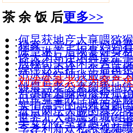
茶 余 饭 后
更多>>
·
何炅获地产大亨喂猕猴
·
独家：章子怡带妈妈
·
陈慧琳产后恢复好身材(
·
佟大为马伊琍再度牵手(
·
殷桃街头休闲装秀性感(
·
倪萍赵忠祥十年后再
·
范冰冰红地毯服装皆
·
刘涛富豪老公为家产
·
姚晨与老公素颜乘地
·
舒淇醉酒瞬间惨被抓拍(
·
日军竟拿战俘做活体
·
实拍漂亮的地摊西施(组
·
盘点网坛大腕的暴烈
·
世界九大罪恶之城(组图
·
美女办公室遭遇灵异
·
李孝利新欢私密视频