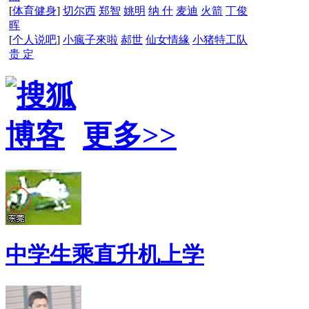
[
体育健身
]
切尔西
郑智
姚明
纳 什
麦迪
火箭
丁俊
晖
[
个人说吧
]
小瘋子來啦
郝世
仙女情緣
小猪特工队
贵 定
更多>>
中学生乘直升机上学