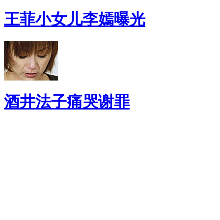
王菲小女儿李嫣曝光
酒井法子痛哭谢罪