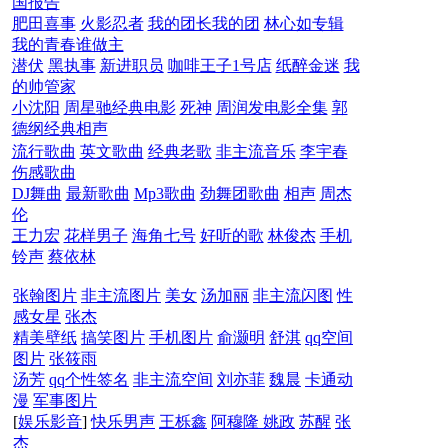
国报告
肥田喜事
火影忍者
我的团长我的团
林心如专辑
我的青春谁做主
潜伏
黑执事
新进职员
咖啡王子1号店
纸醉金迷
我
的帅管家
小沈阳
周星驰经典电影
死神
周润发电影全集
郭
德纲经典相声
流行歌曲
英文歌曲
经典老歌
非主流音乐
李宇春
伤感歌曲
DJ舞曲
最新歌曲
Mp3歌曲
劲舞团歌曲
相声
周杰
伦
王力宏
花样男子
海角七号
好听的歌
林俊杰
手机
铃声
蔡依林
张翰图片
非主流图片
美女
汤加丽
非主流闪图
性
感女星
张杰
精美壁纸
搞笑图片
手机图片
俞灏明
舒淇
qq空间
图片
张筱雨
汤芳
qq个性签名
非主流空间
刘亦菲
魏晨
卡通动
漫
军事图片
[
娱乐影音
]
快乐男声
王栎鑫
阿穆隆
姚政
苏醒
张
杰