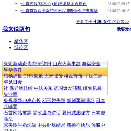
·
七喜控股(002027):阶段调整渐近尾声
08-06-23 09:15
·
七喜首款双卡双待机M77 899低价冲击市场
08-06-20 16:43
更多关于
七喜 女生
的新闻>>
我来说两句
我要发
精华区
辩论区
火炬新动态
胡锦涛访日
山东火车事故
奥运安全
辱华事件
柏杨辞世
CNN道歉
大米涨价
楼盘降价
手足口病
罕见日食
社 保异地转续
中法关系
德国爆发骚乱
缅甸风暴
失业率
央视质疑29岁市长
邓玉娇失踪
朝鲜军事演习
日本
兵赎罪
石首网站被黑
篡改温总讲话
夏日减肥秘方
日本瘦
脸法
宋美龄牛奶洗澡
中共卧底结局
慈禧不快乐
侵略中