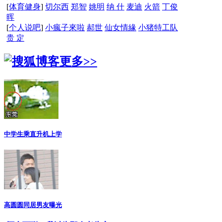
[
体育健身
]
切尔西
郑智
姚明
纳 什
麦迪
火箭
丁俊
晖
[
个人说吧
]
小瘋子來啦
郝世
仙女情緣
小猪特工队
贵 定
更多>>
中学生乘直升机上学
高圆圆同居男友曝光