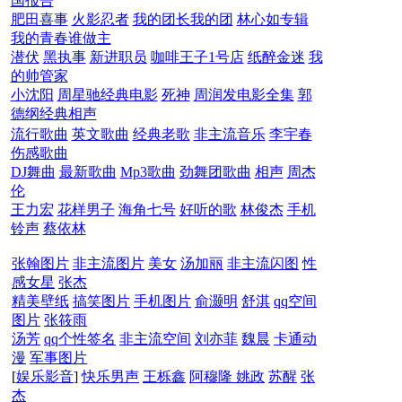
国报告
肥田喜事
火影忍者
我的团长我的团
林心如专辑
我的青春谁做主
潜伏
黑执事
新进职员
咖啡王子1号店
纸醉金迷
我
的帅管家
小沈阳
周星驰经典电影
死神
周润发电影全集
郭
德纲经典相声
流行歌曲
英文歌曲
经典老歌
非主流音乐
李宇春
伤感歌曲
DJ舞曲
最新歌曲
Mp3歌曲
劲舞团歌曲
相声
周杰
伦
王力宏
花样男子
海角七号
好听的歌
林俊杰
手机
铃声
蔡依林
张翰图片
非主流图片
美女
汤加丽
非主流闪图
性
感女星
张杰
精美壁纸
搞笑图片
手机图片
俞灏明
舒淇
qq空间
图片
张筱雨
汤芳
qq个性签名
非主流空间
刘亦菲
魏晨
卡通动
漫
军事图片
[
娱乐影音
]
快乐男声
王栎鑫
阿穆隆
姚政
苏醒
张
杰