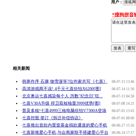
用户：
*搜狗拼音
相关新闻
·
韩寒作序 石康,饶雪漫等7位作家共写《七喜》
08-07-15 13:46
·
高清游戏两不误! 4千元七喜欣怡X6200[图]
08-07-14 11:56
·
北京奥运七喜感染每个人 历数"纪念日"狂...
08-07-13 04:58
·
七喜V30A升级 捍卫双核独显3999优势[图]
08-07-08 14:25
·
普及多核!七喜4999三核电脑欣怡V7300A登场
08-07-01 13:43
·
七喜控股:签订《拆迁补偿协议》
08-07-01 08:00
·
七喜推出首款内置壹基金捐款通道的爱心手机
08-06-27 15:26
·
七喜新推爱心手机,与众商家联手搭建爱心平台
08-06-24 17:17