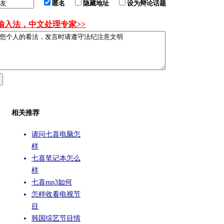
匿名
隐藏地址
设为辩论话题
输入法，中文处理专家>>
相关推荐
请问七喜电脑怎
样
七喜笔记本怎么
样
七喜mp3如何
怎样收看电视节
目
韩国综艺节目情