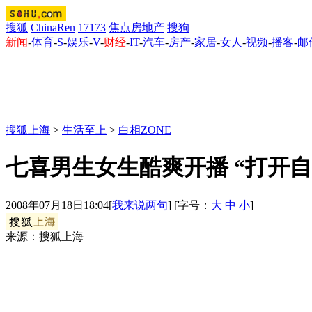
搜狐
ChinaRen
17173
焦点房地产
搜狗
新闻
-
体育
-
S
-
娱乐
-
V
-
财经
-
IT
-
汽车
-
房产
-
家居
-
女人
-
视频
-
播客
-
邮
搜狐上海
>
生活至上
>
白相ZONE
七喜男生女生酷爽开播 “打开自
2008年07月18日18:04
[
我来说两句
] [字号：
大
中
小
]
来源：搜狐上海