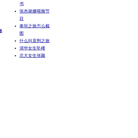
书
张杰谢娜视频节
目
泰坦之旅怎么截
布
图
什么叫裒荆之旅
清华女生坠楼
北大女生张颖