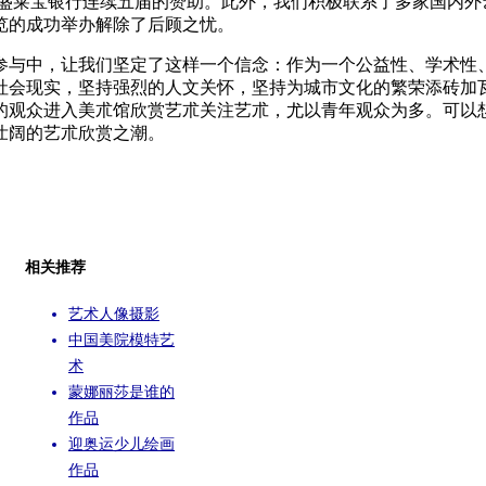
莱宝银行连续五届的赞助。此外，我们积极联系了多家国内外艺
览的成功举办解除了后顾之忧。
与中，让我们坚定了这样一个信念：作为一个公益性、学术性
社会现实，坚持强烈的人文关怀，坚持为城市文化的繁荣添砖加
的观众进入美朮馆欣赏艺朮关注艺朮，尤以青年观众为多。可以
壮阔的艺朮欣赏之潮。
相关推荐
艺术人像摄影
中国美院模特艺
术
蒙娜丽莎是谁的
作品
迎奥运少儿绘画
作品