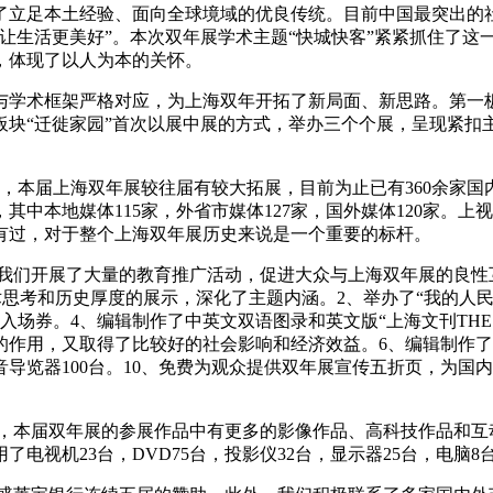
立足本土经验、面向全球境域的优良传统。目前中国最突出的社
市，让生活更美好”。本次双年展学术主题“快城快客”紧紧抓住了
，体现了以人为本的关怀。
术框架严格对应，为上海双年开拓了新局面、新思路。第一板块
块“迁徙家园”首次以展中展的方式，举办三个个展，呈现紧扣主
本届上海双年展较往届有较大拓展，目前为止已有360余家国内
中本地媒体115家，外省市媒体127家，国外媒体120家。
有过，对于整个上海双年展历史来说是一个重要的标杆。
们开展了大量的教育推广活动，促进大众与上海双年展的良性
学术思考和历史厚度的展示，深化了主题内涵。2、举办了“我的人
券。4、编辑制作了中英文双语图录和英文版“上海文刊THE SHA
览的作用，又取得了比较好的社会影响和经济效益。6、编辑制作了
导览器100台。10、免费为观众提供双年展宣传五折页，为国
本届双年展的参展作品中有更多的影像作品、高科技作品和互
视机23台，DVD75台，投影仪32台，显示器25台，电脑8台