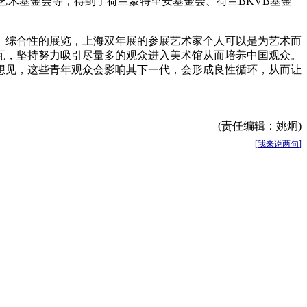
术基金会等，得到了荷兰蒙特里安基金会、荷兰BKVB基金
、综合性的展览，上海双年展的参展艺术家个人可以是为艺术而
瓦，坚持努力吸引尽量多的观众进入美术馆从而培养中国观众。
想见，这些青年观众会影响其下一代，会形成良性循环，从而让
(责任编辑：姚炯)
[
我来说两句
]