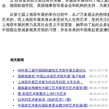
五.在资金赞助方面也有所突破，本届双年展得到了瑞士嘉盛
会、德国歌德学院、美国领事馆等基金会和机构的支持，为展
从第七届上海双年展的举办过程中，从27万多观众的热情参
艺术的，而上海双年展本身从来坚持为人生而艺术，坚持关注
上海双年展的努力及其社会意义不容置疑，她带动了如此众多
中国观众形成参观美朮馆的习惯，并在未来的中国卷起更波澜
相关新闻
·
08年第三届中国国际建筑艺术双年展主题论坛
08-11-19 17:59
·
国家级展览"中国山水画艺术双年展"落户桂林
08-11-11 17:36
·
上海双年展艺术家为作品寻归宿 火车头有...
08-11-10 15:27
·
颜振豪自掏腰包为丽江艺术家举办艺术展览(图)
08-10-27 09:09
·
图:多国艺术家重庆上演行为艺术
08-10-18 12:13
·
以色列艺术家表演《铝的艺术》(图)
08-10-11 18:56
·
中国老艺术家向国际奥委会赠29把艺术折扇(图)
08-10-06 20:33