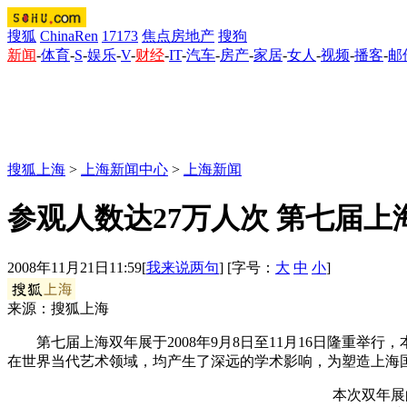
搜狐
ChinaRen
17173
焦点房地产
搜狗
新闻
-
体育
-
S
-
娱乐
-
V
-
财经
-
IT
-
汽车
-
房产
-
家居
-
女人
-
视频
-
播客
-
邮
搜狐上海
>
上海新闻中心
>
上海新闻
参观人数达27万人次 第七届
2008年11月21日11:59
[
我来说两句
] [字号：
大
中
小
]
来源：搜狐上海
第七届上海双年展于2008年9月8日至11月16日隆重举
在世界当代艺术领域，均产生了深远的学术影响，为塑造上海
本次双年展