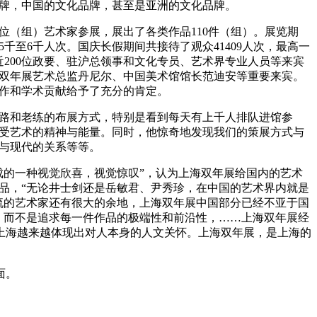
牌，中国的文化品牌，甚至是亚洲的文化品牌。
位（组）艺术家参展，展出了各类作品110件（组）。展览期
千至6千人次。国庆长假期间共接待了观众41409人次，最高一
的近200位政要、驻沪总领事和文化专员、艺术界专业人员等来宾
尼斯双年展艺术总监丹尼尔、中国美术馆馆长范迪安等重要来宾。
作和学术贡献给予了充分的肯定。
和老练的布展方式，特别是看到每天有上千人排队进馆参
受艺术的精神与能量。同时，他惊奇地发现我们的策展方式与
与现代的关系等等。
的一种视觉欣喜，视觉惊叹”，认为上海双年展给国内的艺术
品，“无论井士剑还是岳敏君、尹秀珍，在中国的艺术界内就是
流的艺术家还有很大的余地，上海双年展中国部分已经不亚于国
，而不是追求每一件作品的极端性和前沿性，……上海双年展经
上海越来越体现出对人本身的人文关怀。上海双年展，是上海的
面。