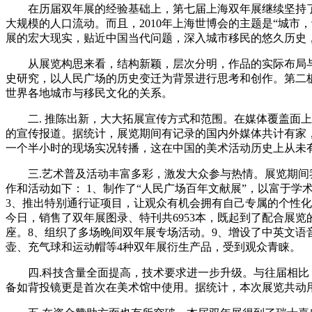
在历届双年展的经验基础上，第七届上海双年展继续坚持了
大规模的人口流动。而且，2010年上海世博会的主题是“城
展的宏大现实，贴近中国当代问题，深入城市移民的悠久历史
从展览构思来看，结构新颖，层次分明，作品的实际布局与学
史研究，以人民广场的历史变迁为背景进行思考和创作。第二板
世界各地城市与移民文化的关系。
二. 推陈出新，大大拓展宣传方式和范围。在媒体覆盖面上，
的宣传报道。据统计，展览期间有记录的国内外媒体共计有家，其
一个半小时的现场实况转播，这在中国的美术活动历史上从未
三.艺术普及活动丰富多彩，激发大众参与热情。展览期间我
作和活动如下： 1、制作了“人民广场百年文献展”，以富于
3、推出特别通行证项目，让观众有机会拥有自己专属的个性化入场
今日，销售了双年展图录、特刊共6953本，既起到了配合展
座。8、组织了多场晚间双年展专场活动。9、增设了中英文语音
壶、充气球和运动帽等4种双年展衍生产品，受到观众青睐。
四.科技含量全面提高，技术要求进一步升级。与往届相比，
备如背投镜更是首次在美术馆中使用。据统计，本次展览共动用了电