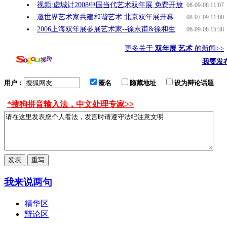
·
视频:虚城计2008中国当代艺术双年展 免费开放
08-09-08 11:07
·
邀世界艺术家共建和谐艺术 北京双年展开幕
08-07-09 11:00
·
2006上海双年展参展艺术家--徐永甫&徐和生
06-09-08 15:38
更多关于
双年展 艺术
的新闻>>
我要发
用户：
匿名
隐藏地址
设为辩论话题
*搜狗拼音输入法，中文处理专家>>
我来说两句
精华区
辩论区