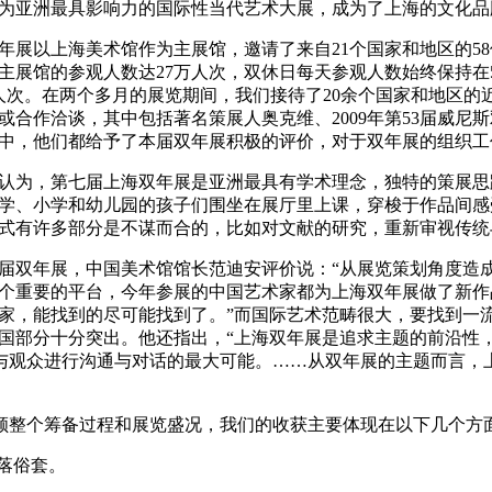
为亚洲最具影响力的国际性当代艺术大展，成为了上海的文化品
以上海美术馆作为主展馆，邀请了来自21个国家和地区的58
主展馆的参观人数达27万人次，双休日每天参观人数始终保持在5
38人次。在两个多月的展览期间，我们接待了20余个国家和地区
或合作洽谈，其中包括著名策展人奥克维、2009年第53届威
中，他们都给予了本届双年展积极的评价，对于双年展的组织工
为，第七届上海双年展是亚洲最具有学术理念，独特的策展思路
学、小学和幼儿园的孩子们围坐在展厅里上课，穿梭于作品间感
式有许多部分是不谋而合的，比如对文献的研究，重新审视传统
年展，中国美术馆馆长范迪安评价说：“从展览策划角度造成
个重要的平台，今年参展的中国艺术家都为上海双年展做了新作
家，能找到的尽可能找到了。”而国际艺术范畴很大，要找到一
国部分十分突出。他还指出，“上海双年展是追求主题的前沿性
与观众进行沟通与对话的最大可能。……从双年展的主题而言，
整个筹备过程和展览盛况，我们的收获主要体现在以下几个方
落俗套。