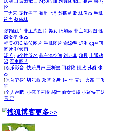
DJ舞曲
最新歌曲
Mp3歌曲
劲舞团歌曲
相声
周杰
伦
王力宏
花样男子
海角七号
好听的歌
林俊杰
手机
铃声
蔡依林
张翰图片
非主流图片
美女
汤加丽
非主流闪图
性
感女星
张杰
精美壁纸
搞笑图片
手机图片
俞灏明
舒淇
qq空间
图片
张筱雨
汤芳
qq个性签名
非主流空间
刘亦菲
魏晨
卡通动
漫
军事图片
[
娱乐影音
]
快乐男声
王栎鑫
阿穆隆
姚政
苏醒
张
杰
[
体育健身
]
切尔西
郑智
姚明
纳 什
麦迪
火箭
丁俊
晖
[
个人说吧
]
小瘋子來啦
郝世
仙女情緣
小猪特工队
贵 定
更多>>