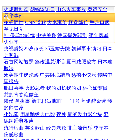
火炬新动态
胡锦涛访日
山东火车事故
奥运安全
辱华事件
柏杨辞世
CNN道歉
大米涨价
楼盘降价
手足口病
罕见日食
社 保异地转续
中法关系
德国爆发骚乱
缅甸风暴
失业率
央视质疑29岁市长
邓玉娇失踪
朝鲜军事演习
日本
兵赎罪
石首网站被黑
篡改温总讲话
夏日减肥秘方
日本瘦
脸法
宋美龄牛奶洗澡
中共卧底结局
慈禧不快乐
侵略中
国报告
肥田喜事
火影忍者
我的团长我的团
林心如专辑
我的青春谁做主
潜伏
黑执事
新进职员
咖啡王子1号店
纸醉金迷
我
的帅管家
小沈阳
周星驰经典电影
死神
周润发电影全集
郭
德纲经典相声
流行歌曲
英文歌曲
经典老歌
非主流音乐
李宇春
伤感歌曲