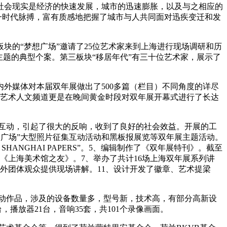
会现实是经济的快速发展，城市的迅速膨胀，以及与之相应的
这一时代脉搏，富有质感地把握了城市与人共同面对迅疾变迁和发
的“梦想广场”邀请了25位艺术家来到上海进行现场调研和历
题的典型个案。第三板块“移居年代”有三十位艺术家，展示了
外媒体对本届双年展做出了500多篇（栏目）不同角度的详尽
上视艺术人文频道更是在晚间黄金时段对双年展开幕式进行了长达
互动，引起了很大的反响，收到了良好的社会效益。开展的工
民广场”大型照片征集互动活动和黑板报展览等双年展主题活动。
NGHAI PAPERS”。5、编辑制作了《双年展特刊》。截至
《上海美术馆之友》。7、举办了共计16场上海双年展系列讲
内外团体观众提供现场讲解。11、设计开发了徽章、艺术提梁
动作品，涉及的设备数量多，型号新，技术高，有部分高新设
，播放器21台，音响35套，共101个录像画面。