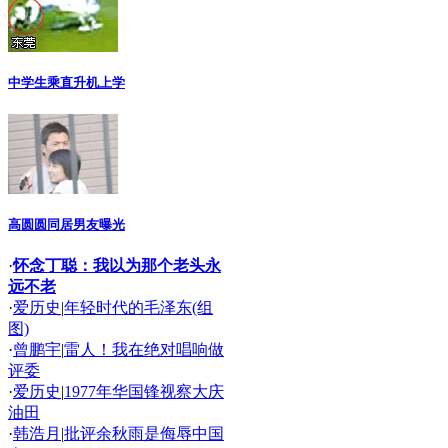
中学生乘直升机上学
高圆圆同居男友曝光
·
怀念丁聪：我以为那个老头永
远不老
·
爱历史
|
年轻时代的毛泽东(组
图)
·
曾鹏宇
|
雷人！我在绝对唱响做
评委
·
爱历史
|
1977年华国锋视察大庆
油田
·
韩浩月
|
批评余秋雨是侮辱中国