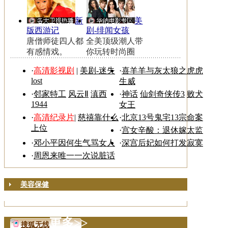
新
美
版西游记
剧-绯闻女孩
唐僧师徒四人都
全美顶级潮人带
有感情戏。
你玩转时尚圈
·
高清影视剧
|
美剧-迷失
·
喜羊羊与灰太狼之虎虎
lost
生威
·
邻家特工
风云Ⅱ
滇西
·
神话
仙剑奇侠传3
败犬
1944
女王
·
高清纪录片
|
慈禧靠什么
·
北京13号鬼宅13宗命案
上位
·
宫女辛酸：退休嫁太监
·
邓小平因何生气骂女人
·
深宫后妃如何打发寂寞
·
周恩来唯一一次说脏话
美容保健
更多>>
搜狐无线