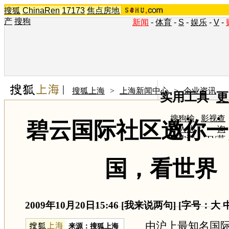
搜狐
ChinaRen
17173
焦点房地
产
搜狗
新闻
-
体育
-
S
-
娱乐
-
V
-
搜狐上海
>
上海新闻中心
>
企业资讯
实用工具
更
搜狗输
影视查
碧云国际社区邀你一
入法
询
搜狗浏
TV节
览器
目单
在线音
图片欣
国，看世界
乐盒
赏
2009年10月20日15:46
[
我来说两句
] [字号：
大
由沪上最知名国际
来源：
搜狐上海