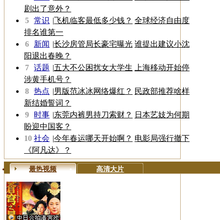
剧出了意外？
5
常识
|
飞机临客最低多少钱？
全球经济自由度
排名谁第一
6
新闻
|
长沙房管局长豪宅曝光
谁提出建议小沈
阳退出春晚？
7
话题
|
五大不公困扰女大学生
上海移动开始停
涉黄手机号？
8
热点
|
男版范冰冰网络爆红？
民政部推荐啥样
新结婚誓词？
9
时事
|
东莞内裤男持刀索财？
日本艺妓为何期
盼迎中国客？
10
社会
|
今年春运哪天开始啊？
电影局强行撤下
《阿凡达》？
最热视频
高清大片