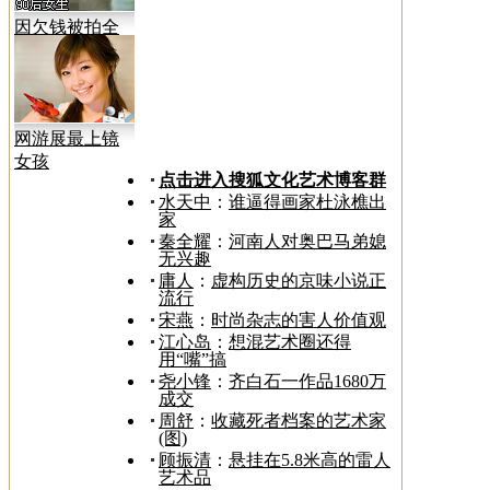
因欠钱被拍全
裸视频
网游展最上镜
女孩
点击进入搜狐文化艺术博客群
水天中
：
谁逼得画家杜泳樵出
家
秦全耀
：
河南人对奥巴马弟媳
无兴趣
庸人
：
虚构历史的京味小说正
流行
宋燕
：
时尚杂志的害人价值观
江心岛
：
想混艺术圈还得
用“嘴”搞
尧小锋
：
齐白石一作品1680万
成交
周舒
：
收藏死者档案的艺术家
(图)
顾振清
：
悬挂在5.8米高的雷人
艺术品