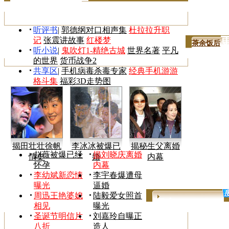
听评书
|
郭德纲对口相声集
杜拉拉升职
记
张震讲故事
红楼梦
茶余饭后
听小说
|
鬼吹灯1-精绝古城
世界名著
平凡
的世界
货币战争2
共享区
|
手机病毒杀毒专家
经典手机游游
格斗集
福彩3D走势图
揭田壮壮徐帆
李冰冰被爆已
揭秘生父离婚
赵薇被爆已经
揭刘晓庆离婚
情史
婚
内幕
怀孕
内幕
李幼斌新恋情
李宇春爆遭母
曝光
逼婚
周迅王艳婆媳
陆毅爱女照首
更多>>
相见
曝光
圣诞节明信片
刘嘉玲自曝正
八折
造人