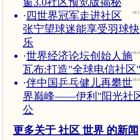
窗3.0社区预览版揭秘
·
四世界冠军走进社区
08-1
张宁望球迷能享受羽球快
乐
·
世界经济论坛创始人施
08-0
瓦布:打造"全球电信社区
·
伴中国乒乓健儿再攀世
08-0
界巅峰——伊利"阳光社
公
更多关于
社区 世界
的新闻