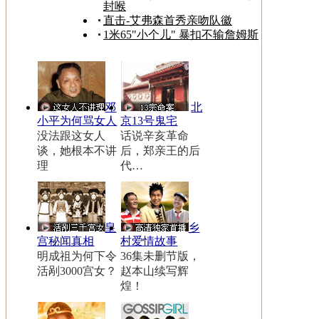
封喉
直击-艾弗森首秀亲吻队徽
1米65"小个儿" 暴扣不输詹姆斯
邓
北
小平为何骂女人
京13号鬼宅
没法跟这女人
话说辛亥革命
谈，她根本不讲
后，郑亲王的后
理
代…
皇
乡
宫秘闻真相
村爱情故事
明成祖为何下令
36集未删节版，
活剐3000宫女？
赵本山续写辉
煌！