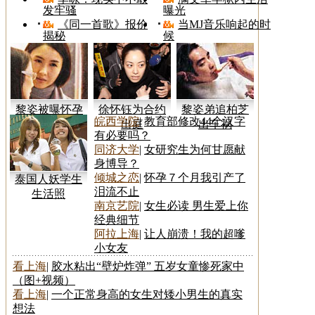
发牢骚
曝光
《同一首歌》报价
当MJ音乐响起的时
揭秘
候
黎姿被曝怀孕
徐怀钰为合约
黎姿弟追柏芝
皖西学院
|
教育部修改44个汉字
两个月
出庭
出车祸
有必要吗？
同济大学
|
女研究生为何甘愿献
身博导？
倾城之恋
|
怀孕７个月我引产了
泰国人妖学生
泪流不止
生活照
南京艺院
|
女生必读 男生爱上你
经典细节
阿拉上海
|
让人崩溃！我的超嗲
小女友
看上海
|
胶水粘出“壁炉炸弹” 五岁女童惨死家中
（图+视频）
看上海
|
一个正常身高的女生对矮小男生的真实
想法