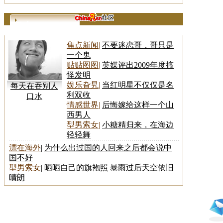
更多>>
焦点新闻
|
不要迷恋哥，哥只是
一个鬼
贴贴图图
|
英媒评出2009年度搞
怪发明
娱乐旮旯
|
当红明星不仅仅是名
每天在吞别人
利双收
口水
情感世界
|
后悔嫁给这样一个山
西男人
型男索女
|
小糖精归来，在海边
轻轻舞
漂在海外
|
为什么出过国的人回来之后都会说中
国不好
型男索女
|
晒晒自己的旗袍照
暴雨过后天空依旧
晴朗