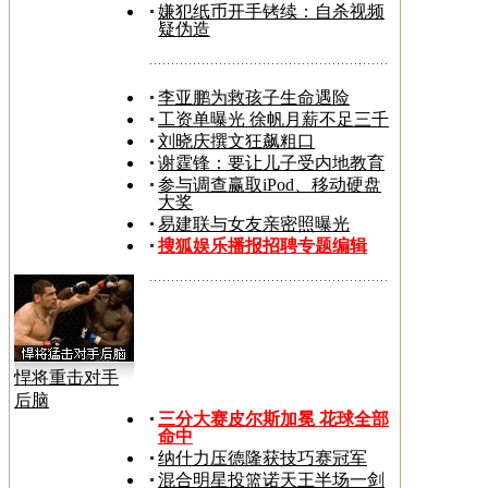
嫌犯纸币开手铐续：自杀视频
疑伪造
李亚鹏为救孩子生命遇险
工资单曝光 徐帆月薪不足三千
刘晓庆撰文狂飙粗口
谢霆锋：要让儿子受内地教育
参与调查赢取iPod、移动硬盘
大奖
易建联与女友亲密照曝光
搜狐娱乐播报招聘专题编辑
悍将重击对手
后脑
三分大赛皮尔斯加冕 花球全部
命中
纳什力压德隆获技巧赛冠军
混合明星投篮诺天王半场一剑