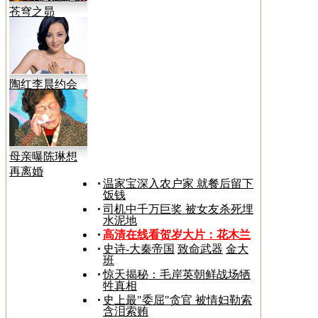
苍穹之昴
陶红李晨约会
曝光
母亲曝陈琳想
再离婚
温家宝深入农户家 就餐后留下
饭钱
司机中千万巨奖 被女友杀死埋
水泥地
高清在线看贺岁大片：
花木兰
史诗-大秦帝国
致命武器
金大
班
惊天揭秘：毛岸英朝鲜战场牺
牲真相
史上最"委屈"贪官 被情妇勒索
含泪索贿