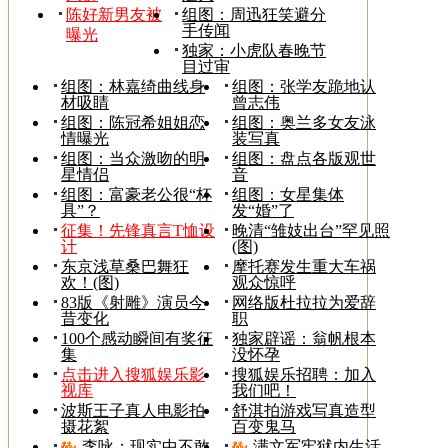
陈好新男友被
组图：周迅狂笑避分
手传闻
曝光
独家：小虎队春晚节
目过审
组图：林嘉绮曲线身
组图：张学友跪地认
材吸睛
曾志伟
组图：陈冠希姐姐恋
组图：奥兰多女友泳
情曝光
装写真
组图：当众激吻的明
组图：盘点各版观世
星情侣
音
组图：富豪老公很“杯
组图：女星集体
具”？
发“婚”了
征集！先锋真言T恤设
晚清“雏妓出台”罕见照
计
(图)
东京浅草桑巴舞狂
摩托赛发生重大车祸
欢！(图)
观众惊呼
83版《射雕》演员今
网络版杜拉拉为爱辞
昔变化
职
100个感动瞬间有奖征
独家辟谣：翁帆根本
集
没怀孕
点击进入搜狐娱乐影
搜狐娱乐招聘：加入
视库
我们吧！
波斯王子真人电影拍
舒淇拍游戏写真造型
摄花絮
百变鬼马
李咏：现实中不敢
满文军牢狱内生活