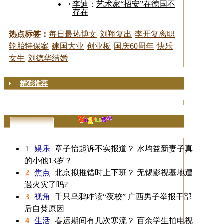
李迪
：
艺术家“招安”在德国不
存在
热点标签：
每日最热博文
刘翔复出
李开复离职
轮胎特保案
建国大业
创业板
国庆60周年
快乐
女生
刘德华结婚
精彩推荐
更多>>
1
娱乐
|
章子怡起诉不实报道？
水均益新妻子真
的小他13岁？
2
焦点
|
北京拟推错时上下班？
无锡影视基地遭
遇火灾了吗?
3
视角
|
千只乌鸦咋读“夜校”
广西男子举报干部
后自焚原因
4
生活
|
春运期间有几次寒流？
百余学生拍电视