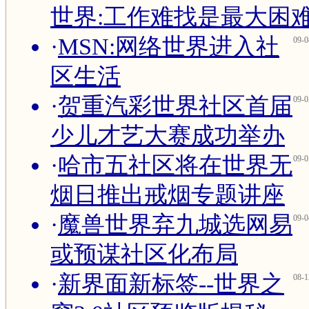
世界:工作难找是最大困
·
MSN:网络世界进入社
09-0
区生活
·
贺重汽彩世界社区首届
09-0
少儿才艺大赛成功举办
·
哈市五社区将在世界无
09-0
烟日推出戒烟专题讲座
·
魔兽世界弃九城选网易
09-0
或预谋社区化布局
·
新界面新标签--世界之
08-1