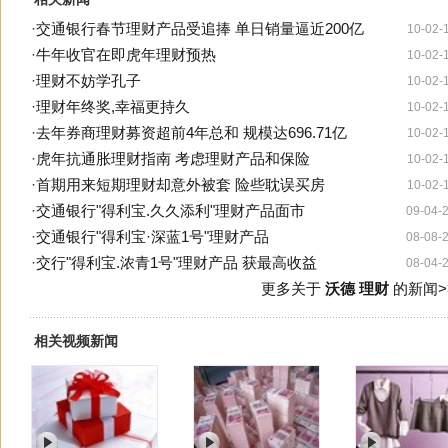
·
交通银行春节理财产品受追捧 单日销量逼近200亿
10-02-
·
牛年收官在即虎年理财预热
10-02-
·
理财不妨学孔子
10-02-
·
理财年终奖,幸福更持久
10-02-
·
去年券商理财募资超前4年总和 规模达696.71亿
10-02-
·
虎年抗通胀理财指南 考虑理财产品和保险
10-02-
·
首期用来短期理财却意外被套 险些耽误买房
10-02-
·
交通银行"得利宝.久久添利"理财产品面市
09-04-
·
交通银行"得利宝·深蓝1号"理财产品
08-08-
·
交行"得利宝.浓青1号"理财产品 获最高收益
08-04-
更多关于
沃德 理财
的新闻>
相关视频新闻