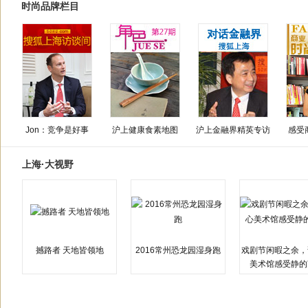
时尚品牌栏目
Jon：竞争是好事
沪上健康食素地图
沪上金融界精英专访
感受
上海·大视野
撼路者 天地皆领地
2016常州恐龙园湿身跑
戏剧节闲暇之余，
美术馆感受静的