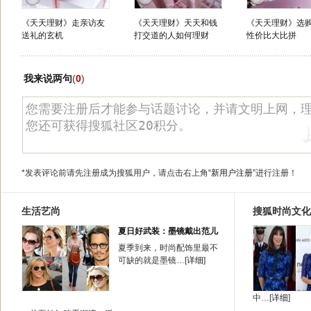
《天天理财》走亲访友
《天天理财》天天和钱
《天天理财》选
送礼的玄机
打交道的人如何理财
性价比大比拼
我来说两句
(
0
)
*发表评论前请先注册成为搜狐用户，请点击右上角
“新用户注册”
进行注册！
生活艺尚
搜狐时尚文化
夏日好武装：墨镜戴出范儿
夏季到来，时尚配饰里最不
可缺的就是墨镜…[
详细
]
中…[
详细
]