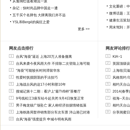
从戛纳红毯看潮流一派
文化重磅：
中
杂记：快时尚品牌中国走一遭
微博话题：
王
五千买个名牌包 大牌离我们并不远
健康生活策划
YSL和Bergé的疯狂之爱
周末驾到：
开
更多 >>
网友点击排行
网友评论排行
1
1
台风“海葵”逼近 上海20万人准备撤离
KIA~1
2
2
台风来袭今夜风雨大作 不排除二次登陆上海可能
英国顶级设计
3
3
“海葵”可能较长时间滞留华东
上海纽贝滋
4
4
性爱时抚摸阴茎的手法技巧
风格简约 
5
5
上海战台风的这17小时和那10年
相约天台山
6
6
搜城记第十二期：看沪上“最TVB样”茶餐厅
2014(春
7
7
9号线松江3座车站今起关闭 9月4日恢复正常
祖海--天
8
8
男子梅龙镇广场坠亡 家人称经济拮据情绪低落
相约天台山
9
9
上海铁路局暂停销售部分车次车票 洋山港已封港
分享闺蜜日
10
台风“海葵”强度提升 申城今明有风雨