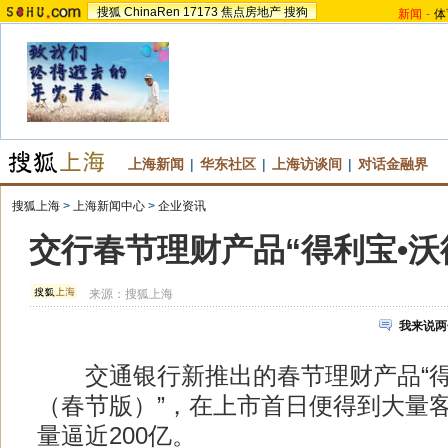
搜狐
ChinaRen
17173
焦点房地产
搜狗
新闻
-
体
上海新闻
|
华东社区
|
上海访谈间
|
对话金融界
搜狐上海
>
上海新闻中心
>
企业资讯
交行春节理财产品“得利宝•沃
来源：
搜狐上海
我来说两
交通银行新推出的春节理财产品“得
（春节版）”，在上市首日便得到大量
量逼近200亿。