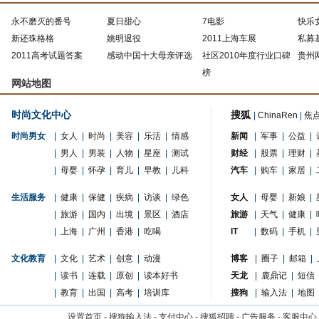
永不磨灭的番号
夏日甜心
7电影
快乐
新还珠格格
姚明退役
2011上海车展
私募
2011高考试题答案
感动中国十大母亲评选
社区2010年度行业口碑
贵州
榜
网站地图
时尚文化中心
搜狐
|
ChinaRen
|
焦
时尚男女
|
女人
|
时尚
|
美容
|
乐活
|
情感
新闻
|
军事
|
公益
|
|
男人
|
男装
|
人物
|
星座
|
测试
财经
|
股票
|
理财
|
|
母婴
|
怀孕
|
育儿
|
早教
|
儿科
汽车
|
购车
|
家居
|
生活服务
|
健康
|
保健
|
疾病
|
访谈
|
绿色
女人
|
母婴
|
新娘
|
|
旅游
|
国内
|
出境
|
景区
|
酒店
旅游
|
天气
|
健康
|
|
上海
|
广州
|
香港
|
吃喝
IT
|
数码
|
手机
|
文化教育
|
文化
|
艺术
|
创意
|
动漫
博客
|
圈子
|
邮箱
|
|
读书
|
连载
|
原创
|
读本好书
天龙
|
鹿鼎记
|
短信
|
教育
|
出国
|
高考
|
培训库
搜狗
|
输入法
|
地图
设置首页
-
搜狗输入法
-
支付中心
-
搜狐招聘
-
广告服务
-
客服中心