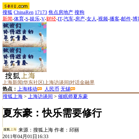
搜狐
ChinaRen
17173
焦点房地产
搜狗
新闻
-
体育
-
S
-
娱乐
-
V
-
财经
-
IT
-
汽车
-
房产
-
女人
-
视频
-
播客
-
邮件
-
博
上海新闻
|
华东社区
|
上海访谈间
|
对话金融界
热点：
上海移动
人民币
无锡
搜狐上海
>
上海访谈间
>
催眠师夏东豪
夏东豪：快乐需要修行
来源：
搜狐上海
作者：邱丽
2011年04月01日16:33