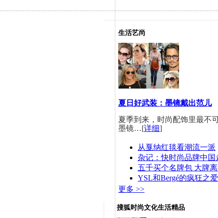
生活艺尚
夏日好武装：墨镜戴出范儿
夏季到来，时尚配饰里最不
墨镜…[
详细
]
从戛纳红毯看潮流一派
杂记：快时尚品牌中国
五千买个名牌包 大牌
YSL和Bergé的疯狂之爱
更多 >>
搜狐时尚文化生活精品