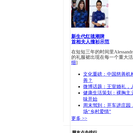
新生代红毯潮牌
首相夫人撞衫示范
在短短三年的时间里Alessandra
的礼服裙出现在每一个重大活
细
]
文化重磅：
中国慈善机
善？
微博话题：
王室婚礼，
健康生活策划：
裸胸主
味开始
周末驾到：
开车进庄园
场“乡村爱情”
更多 >>
网友点击排行