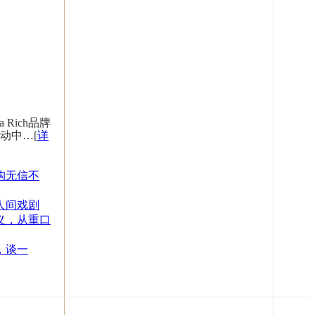
 Rich品牌
动中…[
详
构无信不
人间戏剧
义，从重口
，谈一