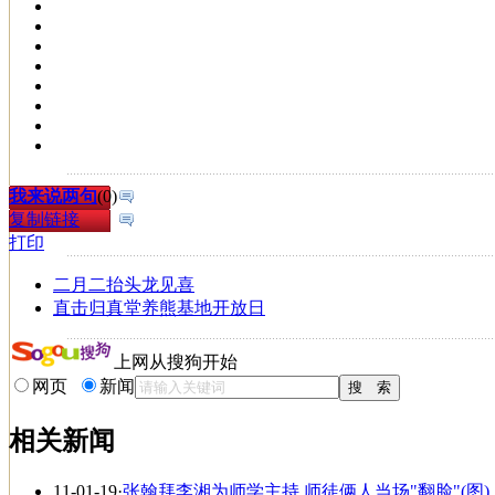
我来说两句
(
0
)
复制链接
打印
二月二抬头龙见喜
直击归真堂养熊基地开放日
上网从搜狗开始
网页
新闻
相关新闻
11-01-19
·
张翰拜李湘为师学主持 师徒俩人当场"翻脸"(图)