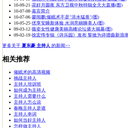
10-09-21
·
花好月圆夜 东方卫视中秋特辑全天大直播(图)
10-07-08
·
嘉宾简介
10-07-06
·
廖阅鹏:催眠术不是"洪水猛兽"(图)
10-05-25
·
优享安睡新体验 水润亮丽睡美人(图)
09-03-12
·
薇姿女性健康美丽高峰论坛盛大揭幕(图)
09-02-19
·
徐宏伟专辑《诗乐园》发布 誓掀为诗谱曲新浪潮
更多关于
夏东豪 主持人
的新闻>>
相关推荐
催眠术的高清视频
挑战主持人
主持人培训班
如何成为主持人
主持人需要什么
主持人怎么说
春晚主持人是谁
主持人串词
如何当好主持人
怎样做主持人